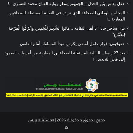
حفل بفاس يثير الجدل .. الجمهور ينتظر رواية الفنان محمد العسري ..!
المجلس الوطني للصحافة الذي نريده في النقابة المستقلة للصحافيين
المغاربة ..!
بيان ساخر حاد: “يا أهل الثقافة .. هَاتُوا الشَّعِيرَ لِلْحَمِيرِ، وَاتْرُكُوا الْفَرْجَةَ
لِلضِّبَاعِ”
حقوقيون: قرار عامل أسفي يكرس مبدأ المساواة أمام القانون
بعد 27 ربيعا .. النقابة المستقلة للصحافيين المغاربة من أمسيات الصمود
إلى فجر التجديد ..!
جميع الحقوق محفوظة 2026 | المستقلة بريس
RSS