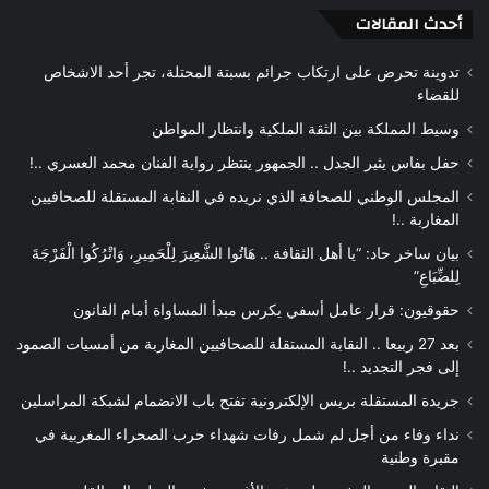
أحدث المقالات
تدوينة تحرض على ارتكاب جرائم بسبتة المحتلة، تجر أحد الاشخاص
للقضاء
وسيط المملكة بين الثقة الملكية وانتظار المواطن
حفل بفاس يثير الجدل .. الجمهور ينتظر رواية الفنان محمد العسري ..!
المجلس الوطني للصحافة الذي نريده في النقابة المستقلة للصحافيين
المغاربة ..!
بيان ساخر حاد: “يا أهل الثقافة .. هَاتُوا الشَّعِيرَ لِلْحَمِيرِ، وَاتْرُكُوا الْفَرْجَةَ
لِلضِّبَاعِ”
حقوقيون: قرار عامل أسفي يكرس مبدأ المساواة أمام القانون
بعد 27 ربيعا .. النقابة المستقلة للصحافيين المغاربة من أمسيات الصمود
إلى فجر التجديد ..!
جريدة المستقلة بريس الإلكترونية تفتح باب الانضمام لشبكة المراسلين
نداء وفاء من أجل لم شمل رفات شهداء حرب الصحراء المغربية في
مقبرة وطنية