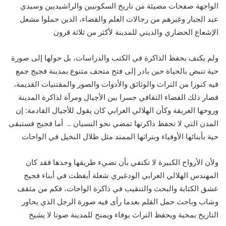
الواجهة صفحات مضيئة من تاريخ السكونيين والراشيديين وسيدي
عبد الجبار وغيرهم من رجالات العلم والقضاء، الذين حملوا مشعل
الإشعاع الحضاري والديني للمدينة لأكثر من ثلاثة قرون
ولم يكتف بحفظ الذاكرة في الكتب والدراسات، بل حولها إلى صورة
حية تنبض بالحياة حين بادر إلى فتح متحف متنوع بمدينة فجيج جمع
فيه كنوزا من التراث والوثائق والأدوات والصور والمقتنيات القديمة،
فصار ذلك الفضاء الثقافي جسرا بين الأجيال ومرآة لذاكرة المدينة
وروحها العريقة وكأن الهلالي العرابي كان يقول للأجيال القادمة: إن
المدن التي لا تحفظ ذاكرتها تمضي نحو النسيان .. أما فجيج فستبقى
حية بأبنائها الأوفياء وبتراثها الممتد مثل ظلال النخيل في الواحات
ولأن الأرواح الكبيرة لا تكتفي بأن تضيء طريقها وحدها فقد كان
المهندس الهلالي العرابي الودغيري شعلة أيقظت في أبناء فجيج
عشق الكتابة والبحث والتنقيب في ذاكرة الواحات، فكم من مثقف
وشاب وباحث حمل القلم بعدما رأى فيه صورة الرجل الذي يحاور
التاريخ بمحبة ويحفظ التراث بوفاء ويمنح للمدينة صوتا لا يشيخ