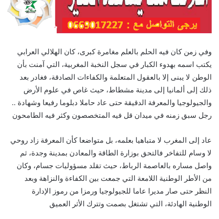
وفي زمن كان فيه الحلم بالعلم مغامرة كبرى، كان الهلالي العرابي
يكتب اسمه بهدوء الكبار في سجل النخبة المغربية، التي آمنت بأن
الوطن لا يبنى إلا بالعقول المتعلمة والكفاءات الصادقة، فغادر بعد
ذلك إلى ألمانيا إلى مدينة مشطاط، حيث غاص في علوم الأرض
والجيولوجيا والمعرفة الدقيقة حتى عاد حاملا دبلوما رفيعا وشهادة ..
رجل سبق زمنه في ميدان قل فيه المتخصصون وكثر فيه الطامحون
عاد إلى المغرب لا متباهيا بعلمه، بل متواضعا كأن المعرفة زاد روحي
لا وسام للتفاخر فالتحق بوزارة الطاقة والمعادن بمدينة وجدة، ثم
واصل مساره بالعاصمة الرباط، حيث تقلد مسؤوليات جسام، وكان
من الأطر الوطنية اللامعة التي جمعت بين الكفاءة والنزاهة وبعد
النظر حتى صار مديرا عاما للجيولوجيا ورمزا من رموز الإدارة
الوطنية الهادئة، التي تشتغل بصمت وتترك الأثر العميق