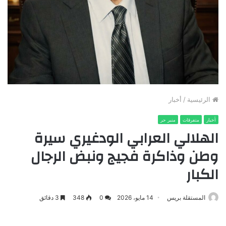
الرئيسية
/
أخبار
أخبار
متفرقات
منبر حر
الهلالي العرابي الودغيري سيرة
وطن وذاكرة فجيج ونبض الرجال
الكبار
المستقلة بريس
14 مايو، 2026
0
348
3 دقائق