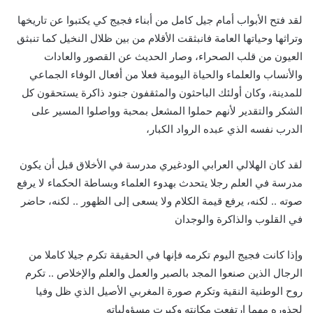
لقد فتح الأبواب أمام جيل كامل من أبناء فجيج كي يكتبوا عن تاريخها
وتراثها وحياتها العامة فانبثقت الأقلام من بين ظلال النخيل كما تنبثق
العيون من قلب الصحراء، وصار الحديث عن القصور والعادات
والأنساب والعلماء والحياة اليومية فعلا من أفعال الوفاء الجماعي
للمدينة، وكان أولئك الباحثون والمثقفون جنود ذاكرة يستحقون كل
الشكر والتقدير لأنهم حملوا المشعل بمحبة وواصلوا المسير على
الدرب نفسه الذي عبده الرواد الكبار،
لقد كان الهلالي العرابي الودغيري مدرسة في الأخلاق قبل أن يكون
مدرسة في العلم رجلا يتحدث بهدوء العلماء وبساطة الحكماء لا يرفع
صوته .. لكنه، يرفع قيمة الكلام ولا يسعى إلى الظهور .. لكنه، حاضر
في القلوب والذاكرة والوجدان
وإذا كانت فجيج اليوم تكرمه فإنها في الحقيقة تكرم جيلا كاملا من
الرجال الذين صنعوا المجد بالصبر والعمل والعلم والإخلاص .. تكرم
روح الوطنية النقية وتكرم صورة المغربي الأصيل الذي ظل وفيا
لجذوره مهما ارتفعت مكانته وكبرت مسؤولياته