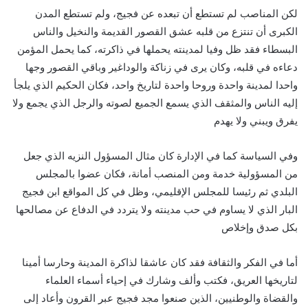
لكن المناصب لم تستطع أن تبعده عن فجيج، ولم تستطع المدن
الكبرى أن تنتزع من قلبه عشق القصور القديمة والنخيل والناس
البسطاء فقد ظل وفيا لمدينته يحملها في ذاكرته، كما يحمل المؤمن
دعاءه في قلبه، وكان يرى في زناكة والوداغير وباقي القصور وجها
واحدا لمدينة واحدة وروحا واحدة لتاريخ واحد، فكان الحكيم الذي يلجأ
إليه الناس والمثقف الذي يسمع الجميع لصوته والرجل الذي يجمع ولا
يفرق ويبني ولا يهدم
وفي السياسة كما في الإدارة كان مثال المسؤول النزيه الذي جعل
من المسؤولية خدمة ومن المنصب أمانة، فكان عضوا بالمجلس
البلدي ثم رئيسا للمجلس الإقليمي، وظل في كل المواقع ابن فجيج
البار الذي لا يساوم في حب مدينته ولا يتردد في الدفاع عن مصالحها
بكل صدق وإخلاص
أما في الفكر والثقافة فقد كان عاشقا لذاكرة المدينة وحارسا أمينا
لتاريخها العريق، فكتب وألف وشارك في إحياء أسماء العلماء
والقضاة والوطنيين، الذين صنعوا مجد فجيج عبر القرون وأعاد إلى