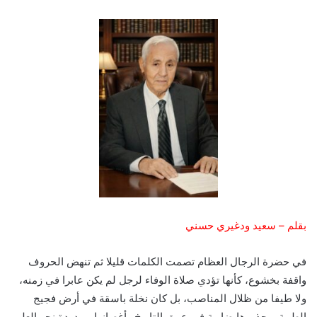
بقلم – سعيد ودغيري حسني
في حضرة الرجال العظام تصمت الكلمات قليلا ثم تنهض الحروف
واقفة بخشوع، كأنها تؤدي صلاة الوفاء لرجل لم يكن عابرا في زمنه،
ولا طيفا من ظلال المناصب، بل كان نخلة باسقة في أرض فجيج
الطيبة .. جذورها ضاربة في عمق التاريخ وأغصانها ممدودة نحو العلم