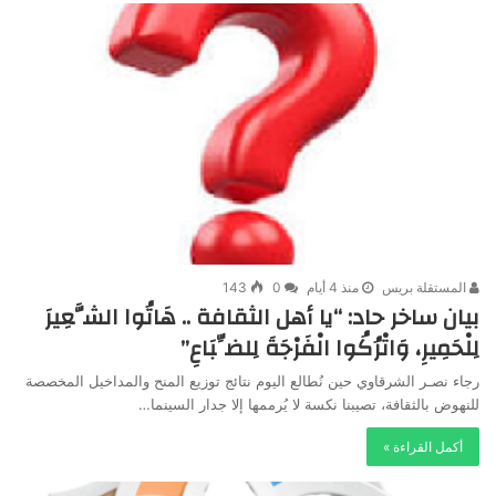
المستقلة بريس
منذ 4 أيام
0
143
بيان ساخر حاد: “يا أهل الثقافة .. هَاتُوا الشَّعِيرَ
لِلْحَمِيرِ، وَاتْرُكُوا الْفَرْجَةَ لِلضِّبَاعِ”
رجاء نصـر الشرقاوي حين نُطالع اليوم نتائج توزيع المنح والمداخيل المخصصة
للنهوض بالثقافة، تصيبنا نكسة لا يُرممها إلا جدار السينما…
أكمل القراءة »