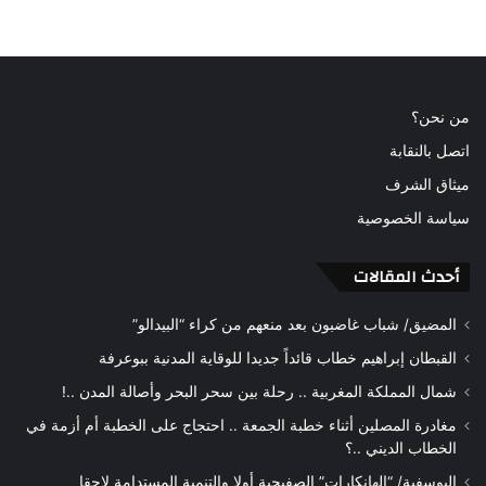
من نحن؟
اتصل بالنقابة
ميثاق الشرف
سياسة الخصوصية
أحدث المقالات
المضيق/ شباب غاضبون بعد منعهم من كراء “البيدالو”
القبطان إبراهيم خطاب قائداً جديدا للوقاية المدنية ببوعرفة
شمال المملكة المغربية .. رحلة بين سحر البحر وأصالة المدن ..!
مغادرة المصلين أثناء خطبة الجمعة .. احتجاج على الخطبة أم أزمة في
الخطاب الديني ..؟
اليوسفية/ “الهانكارات” الصفيحية أولا والتنمية المستدامة لاحقا