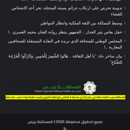
تدوينة تحرض على ارتكاب جرائم بسبتة المحتلة، تجر أحد الاشخاص
للقضاء
وسيط المملكة بين الثقة الملكية وانتظار المواطن
حفل بفاس يثير الجدل .. الجمهور ينتظر رواية الفنان محمد العسري ..!
المجلس الوطني للصحافة الذي نريده في النقابة المستقلة للصحافيين
المغاربة ..!
بيان ساخر حاد: “يا أهل الثقافة .. هَاتُوا الشَّعِيرَ لِلْحَمِيرِ، وَاتْرُكُوا الْفَرْجَةَ
لِلضِّبَاعِ”
جميع الحقوق محفوظة 2026 | المستقلة بريس
RSS