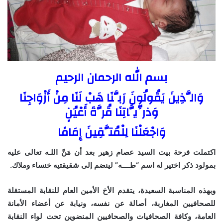
بسم الله الرحمان الرحيم
وَالَّذِينَ يَقُولُونَ رَبَّنَا هَبْ لَنَا مِنْ أَزْوَاجِنَا
وَذرِّيَّاتِنَا قُرَّةَ أَعْيُنٍ
وَاجْعَلْنَا لِلْمُتَّقِينَ إِمَامًا
اكتملت فرحة بيت السيد عصام زهير بعد أن مَنَّ اللـه تعالى عليه
بمولود ذكر اختير له اسم “طــــه” لينضم إلى شقيقتيه خنساء وملاك.
وبهذه المناسبة السعيدة، يتقدم الأخ الأمين العام للنقابة المستقلة
للصحافيين المغاربة، أصالة عن نفسه، ونيابة عن أعضاء الأمانة
العامة، وكافة الصحافيات والصحافيين المنضوين تحت لواء النقابة