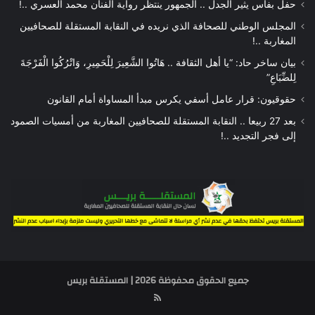
حفل بفاس يثير الجدل .. الجمهور ينتظر رواية الفنان محمد العسري ..!
المجلس الوطني للصحافة الذي نريده في النقابة المستقلة للصحافيين
المغاربة ..!
بيان ساخر حاد: “يا أهل الثقافة .. هَاتُوا الشَّعِيرَ لِلْحَمِيرِ، وَاتْرُكُوا الْفَرْجَةَ
لِلضِّبَاعِ”
حقوقيون: قرار عامل أسفي يكرس مبدأ المساواة أمام القانون
بعد 27 ربيعا .. النقابة المستقلة للصحافيين المغاربة من أمسيات الصمود
إلى فجر التجديد ..!
جميع الحقوق محفوظة 2026 | المستقلة بريس
RSS