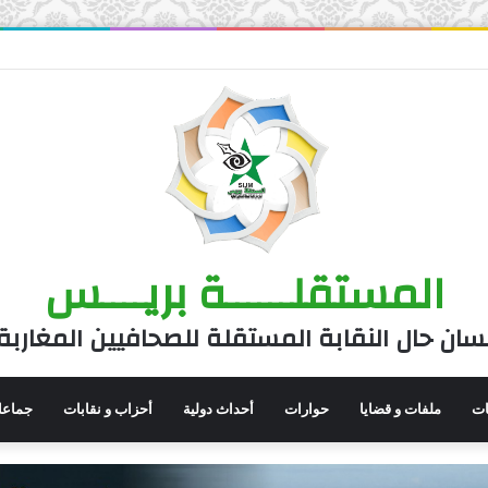
المستقلــــــة بريــــس
سان حال النقابة المستقلة للصحافيين المغاربة
نات
ملفات و قضايا
حوارات
أحداث دولية
أحزاب و نقابات
جماعا