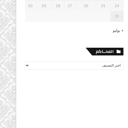
30
29
28
27
26
25
24
31
« يوليو
المحــاكم
المحــاكم