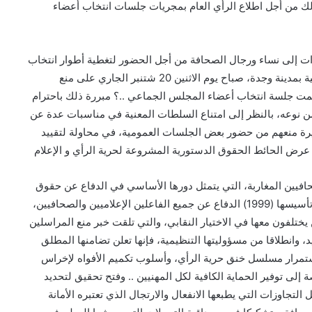
ذلك من أجل اطلاع الرأي العام بمجريات جلسات انتخاب أعضاء
عوات إلى نساء ورجال الصحافة من أجل الحضور لتغطية أطوار انتخاب
أعضاء هذه المجالس، فلماذا يا ترى أقدمت السلطات المحلية بمدينة وجدة، صباح يوم الاثنين 20 شتنبر الجاري على منع
مت جلسة انتخاب أعضاء المجلس الجماعي ..؟ مبررة ذلك باحترام
 من نوعه، بالنظر إلى امتناع السلطات المعنية في مناسبات عدة عن
يرة منعهم من حضور بعض الجلسات العمومية، في محاولة لتقييد
عرض الحائط الحقوق الدستورية المشروعة لحرية الرأي و الإعلام
صحافيين المغاربة، التي يتمثل دورها الأساسي في الدفاع عن حقوق
وحريات المهنيين، والتي أخذت على عاتقها ومسؤوليتها منذ تأسيسها (1999) الدفاع عن جميع الفاعلين الإعلاميين والصحافيين،
ختلفون معها في الاختيار النقابي، والتي تلقت خبر منع المراسلين
 وانطلاقا من مسؤوليتها التنظيمية، فإنها تعلن تضامنها المطلق
استمرار مسلسل خنق حرية الرأي، وأسلوب تكميم الأفواه لإخراس
 إلى توفير الحماية الكافية لكل المهنيين .. وفتح تحقيق لتحديد
جاوزات التي يطبعها الانفعال والارتجال الذي تعتبره الأمانة