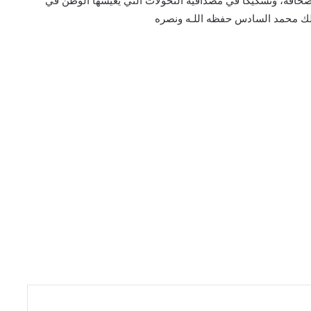
 الصحافة، وتشكيكا في مصداقية التحولات التي يعيشها الوطن في
ملك محمد السادس حفظه اللـه ونصره