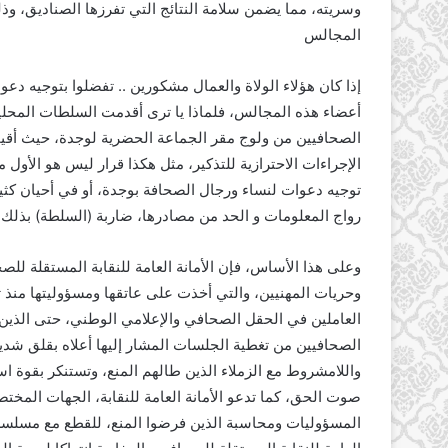
وسريته، مما يضمن سلامة النتائج التي تفرزها الصناديق، و
المجالس
إذا كان هؤلاء الولاة والعمال مشكورين .. تفضلوا بتوجيه د
الصحافيين من ولوج مقر الجماعة الحضرية لوجدة، حيث أقي
الإجراءات الاحترازية للتذكير، مثل هكذا قرار ليس هو الأول
توجيه دعوات لنساء ورجال الصحافة بوجدة، أو في أحيان كث
رواج المعلومات و الحد من مصادرها، ضاربة (السلطة) بذلك 
وعلى هذا الأساس، فإن الأمانة العامة للنقابة المستقلة لل
العاملين في الحقل الصحافي والإعلامي الوطني، حتى الذين ي
الصحافيين من تغطية الجلسات المشار إليها أعلاه بقلق شديد،
واللامشروط مع الزملاء الذين طالهم المنع، وتستنكر بقوة 
صوت الحق، كما تدعو الأمانة العامة للنقابة، الجهات المختصة
المسؤوليات ومحاسبة الذين فرضوا المنع، للقطع مع مسلسل الت