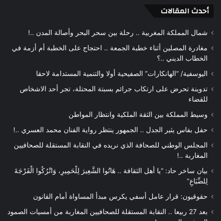
أحدث المقالات
شمال المملكة المغربية .. رحلة بين سحر البحر وأصالة المدن ..!
مغادرة المصلين أثناء خطبة الجمعة .. احتجاج على الخطبة أم أزمة في
الخطاب الديني ..؟
اليوسفية/ “الهانكارات” الصفيحية أولا والتنمية المستدامة لاحقا
تدوينة تحرض على ارتكاب جرائم بسبتة المحتلة، تجر أحد الاشخاص
للقضاء
وسيط المملكة بين الثقة الملكية وانتظار المواطن
حفل بفاس يثير الجدل .. الجمهور ينتظر رواية الفنان محمد العسري ..!
المجلس الوطني للصحافة الذي نريده في النقابة المستقلة للصحافيين
المغاربة ..!
بيان ساخر حاد: “يا أهل الثقافة .. هَاتُوا الشَّعِيرَ لِلْحَمِيرِ، وَاتْرُكُوا الْفَرْجَةَ
لِلضِّبَاعِ”
حقوقيون: قرار عامل أسفي يكرس مبدأ المساواة أمام القانون
بعد 27 ربيعا .. النقابة المستقلة للصحافيين المغاربة من أمسيات الصمود