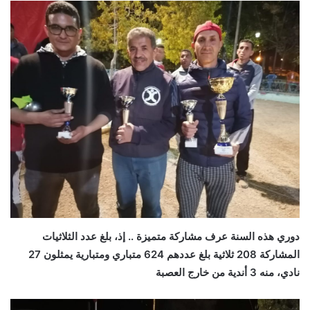
دوري هذه السنة عرف مشاركة متميزة .. إذ، بلغ عدد الثلاثيات
المشاركة 208 ثلاثية بلغ عددهم 624 متباري ومتبارية يمثلون 27
نادي، منه 3 أندية من خارج العصبة