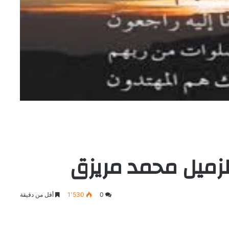
لزميل محمد مريزق
0
1٬530
أقل من دقيقة