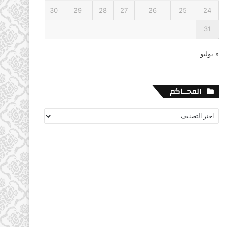
30
29
28
27
26
25
24
31
« يوليو
المحــاكم
المحــاكم