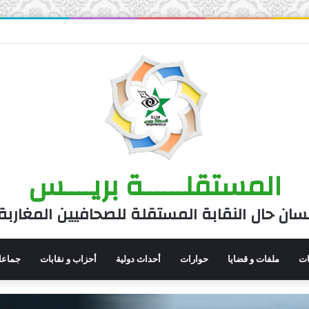
المستقلــــــة بريــــس
سان حال النقابة المستقلة للصحافيين المغاربة
نات
ملفات و قضايا
حوارات
أحداث دولية
أحزاب و نقابات
جماعا