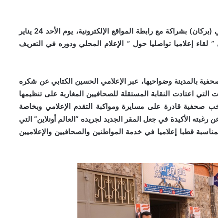
نظمت النقابة المستقلة للصحافيين المغاربة الفرع الإقليمي (بركان) بشراكة مع رابطة المواقع الإلكترونية، يوم الأحد 24 يناير
لي ” لقاء إعلاميا تواصليا حول ” الإعلام المحلي ودوره في التعريف
صحفية بالمدينة وضواحيها، عبر الإعلامي الحسين الكتابي عن شكره
التي اعتادت النقابة المستقلة للصحافيين المغاربة على تنظيمها
خب صحفية قادرة على مسايرة ومواكبة التقدم الإعلامي وبخاصة
ن رغبته الأكيدة في جعل المقر الجديد لجريده “العالم أونلاين” التي
لمناسبة قطبا إعلاميا في خدمة المواطنين والصحافيين والإعلاميين