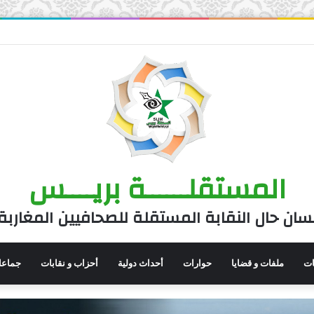
المستقلــــــة بريــــس
سان حال النقابة المستقلة للصحافيين المغاربة
نات
ملفات و قضايا
حوارات
أحداث دولية
أحزاب و نقابات
جماعا