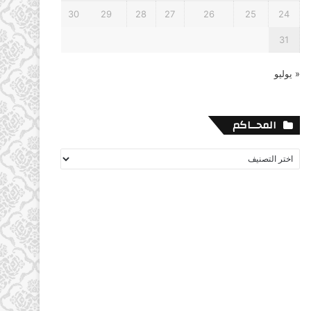
30
29
28
27
26
25
24
31
« يوليو
المحــاكم
المحــاكم