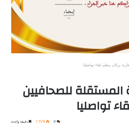
اربة بركان ينظم لقاء تواصليا
ة المستقلة للصحافيين
اء تواصليا
0
1٬379
دقيقة واحدة