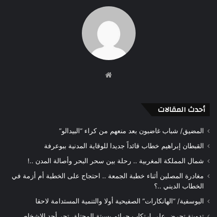
موقع
الويب
أحدث المقالات
المضيق/ شباب غاضبون بعد منعهم من كراء “البيدالو”
القبطان إبراهيم خطاب قائداً جديدا للوقاية المدنية ببوعرفة
شمال المملكة المغربية .. رحلة بين سحر البحر وأصالة المدن ..!
مغادرة المصلين أثناء خطبة الجمعة .. احتجاج على الخطبة أم أزمة في
الخطاب الديني ..؟
اليوسفية/ “الهانكارات” الصفيحية أولا والتنمية المستدامة لاحقا
تدوينة تحرض على ارتكاب جرائم بسبتة المحتلة، تجر أحد الاشخاص