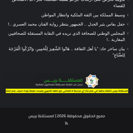
للقضاء
وسيط المملكة بين الثقة الملكية وانتظار المواطن
حفل بفاس يثير الجدل .. الجمهور ينتظر رواية الفنان محمد العسري ..!
المجلس الوطني للصحافة الذي نريده في النقابة المستقلة للصحافيين
المغاربة ..!
بيان ساخر حاد: “يا أهل الثقافة .. هَاتُوا الشَّعِيرَ لِلْحَمِيرِ، وَاتْرُكُوا الْفَرْجَةَ
لِلضِّبَاعِ”
جميع الحقوق محفوظة 2026 | المستقلة بريس
RSS