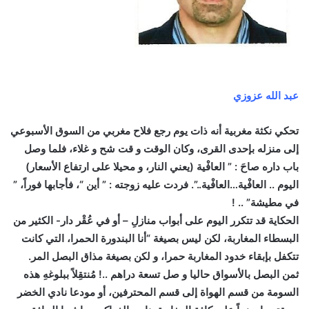
عبد الله عزوزي
تحكي نكثة مغربية أنه ذات يوم رجع فلاح مغربي من السوق الأسبوعي
إلى منزله بإحدى القرى، وكان الوقت و قت شح و غلاء، فلما وصل
باب داره صاحَ : ” العافْية (يعني النار، و محيلا على ارتفاع الأسعار)
اليوم .. العافْية…العافْية..”. فردت عليه زوجته : ” أين “، فأجابها فوراً، ”
في مطيشة” .. !
الحكاية قد تتكرر اليوم على أبواب منازلِ – أو في عُقْر دار- الكثير من
البسطاء المغاربة، لكن ليس بصيغة “أنا البندورة الحمرا، التي كانت
تتكفل بإبقاء خدود المغاربة حمرا، و لكن بصيغة مذاق البصل المر.
ثمن البصل بالأسواق حاليا و صل تسعة دراهم ..! مُنتقِلاً ببلوغهِ هذه
السومة من قسم الهواة إلى قسم المحترفين، أو مودعا نادي الخضر