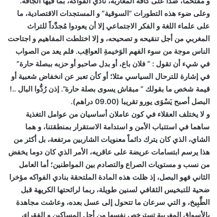
و مقتحما، ضداً على كافة المغاربة، نادي الفواكه، بما فيها الجافة.
وعلى ضوء هذه التطورات “السوقية” و المستجدات الاقتصادية، ما
على علماء اللغة و الفكر الاجتماعي إلا أن يعودوا مُجدَّداً للتراث
المغربي من أجل تنقيحه و تصحيحه، و إلا اختلطت المفاهيم و اجتاحت
الناس موجة من سوء الفهم الوَخيمةِ العواقِب. فلم يعد من الصواب
في شيء أن تقول : ” فلان باع، أو بدل صاحبو أو حزبه ببصلة حارة”
في إشارة للترحال السياسي مثلا؛ أو كأن تعبر عن انخفاض شعبية أو
قيمة شخص ما بقولك ” مبقاش يسوى بصلة حارة”. إذن رُدُّوا البال ..!
البصل أصبح يَسْوَى يورو تقريبا (09.00 دراهم).
و لا يختلف العقلاء في كون عاملان أساسيان من عوامل التغذية
ساهما في استتباب الأمن و استدامة الاستقرار بمنطقتنا، و هما
الشاي، الذي كان يترك دائماً معنويات الشاربين مرتفعة، بل أكثر من
هذا يرسم ابتسامات عريضة على عاقريه، الأمر الذي كان دوما يخفض
من نسب و مستويات الصراع والتصادم بين المواطنين؛ أما العامل
الثاني فهو البصل، إذ ظلت هذه المادة الملتحقة بنادي الفواكه مؤخرا
ضحية للتبخيس الثقافي لسنين طويلة، ربما لرائحتها الكريهة قبل
الطَّبِيخ، و التي سرعان ما تتحول إلى عسل بعده، وعاشت مجاهدة
بالأسواق المغربية تسترخص نفسها من أجل المساكين و الفقراء،