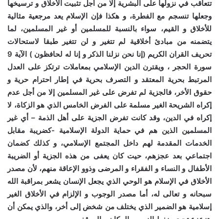
تتعاقب في نزولها على البشرية إلا من أجل تثبيت الأخلاق و ترسيخها
وجعلها تنسجم مع الفطرة، و هكذا فإن الإسلام يعد مرجعية مثالية
للأخلاق و القيم، سواء بالنسبة للمسلمين أو غير المسلمين، لما
يتضمنه من مبادئ أخلاقية لم تتغير و لن تتغير طبقا لاستحالات
تحريف القران الكريم (إنا نحن نزلنا الذكر و إنا له لحافظون ) الآية 9
سورة الحجر ، ويقترن الدين الإسلامي بمعاملات ترتكز على العدل
المرتبط بحرية المعتقد و التصرف بحرية في إطار احترام حرية و
حقوق الأخر، فالجزية لم تفرض على غير المسلمين إلا من أجل عدم
إكراه الشريحة الغير مسلمة على الفرض الخامس الذي هو الزكاة، لا
إكراه في الدين، وقد كانت تفرض الجزية على أهل الذمة – أي غير
المسلمين الذين هم في حماية الدولة الإسلامية -كضريبة مقابل
الخدمات المقدمة لهم داخل المجتمع الإسلامي، و كذلك كضمان
اجتماعي بعد عجزهم، حيت كان يعفى من هذه الجزية أو الضريبة
الأطفال و النساء و الفقراء و المرضى وذوو الإعاقة منهم، لأن مصدر
الأخلاق في الإسلام هو الوحي الذي يجعل الإنسان يشعر بمراقبة الله
سبحانه و تعالى له، أما مصدر الوجوب و الإلزام في الأخلاق الغير
إسلامية هو الضمير الذي يختلف من شخض إلى أخر، والذي يمكن أن