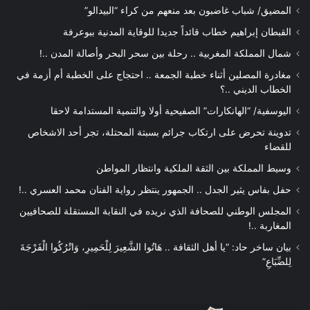
المضيق/ شباب غاضبون بعد منعهم من كراء “البيدالو”
القبطان إبراهيم خطاب قائداً جديدا للوقاية المدنية ببوعرفة
شمال المملكة المغربية .. رحلة بين سحر البحر وأصالة المدن ..!
مغادرة المصلين أثناء خطبة الجمعة .. احتجاج على الخطبة أم أزمة في
الخطاب الديني ..؟
اليوسفية/ “الهانكارات” الصفيحية أولا والتنمية المستدامة لاحقا
تدوينة تحرض على ارتكاب جرائم بسبتة المحتلة، تجر أحد الاشخاص
للقضاء
وسيط المملكة بين الثقة الملكية وانتظار المواطن
حفل بفاس يثير الجدل .. الجمهور ينتظر رواية الفنان محمد العسري ..!
المجلس الوطني للصحافة الذي نريده في النقابة المستقلة للصحافيين
المغاربة ..!
بيان ساخر حاد: “يا أهل الثقافة .. هَاتُوا الشَّعِيرَ لِلْحَمِيرِ، وَاتْرُكُوا الْفَرْجَةَ
لِلضِّبَاعِ”