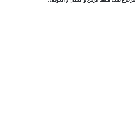
يتزعزع تحت ضغط الزمن و المكان و الموقف.