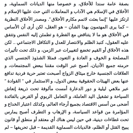
بصفة عامة سندا للأخلاق، و خصوصا منها الديانات السماوية، و
الأخلاق في الإسلام هي الآداب و المعاملات التي حث عليها الإسلام و
ارتكز عليها “إنما بعثت لاتمم مكارم الأخلاق “. ومصدر الأخلاق النظرية
– كما يرى المهتمون بهذا الشأن – هو العقل، لكن أرى أن الأساس
في الأخلاق هو ما لا يتناقض مع الفطرة و تطمئن إليه النفس وتتفق
عليه العقول، كنبذ الظلم والانتصار للعدل و التكافل الاجتماعي .. لكن
هذه الأخلاق أو القيم تخضع لتغييرات عبر الزمن، و ذلك تحت تأثيرات
المصلحة و الخوف و العادة و التعود، فمثلا الشذوذ الجنسي الذي
حرمته جميع الأديان، أصبح عبر الوقت مقننا ببعض المجتمعات، و
العلاقات الجنسية خارج ميثاق الزواج أصبحت تعتبر حرية فردية تدافع
عنها بعض الهيئات الحقوقية ببعض الدول، و الاستثمار في ” القوادة ”
عبر ملاهي ليلية و دور الدعارة أمست مألوفة تحت ذريعة إنعاش
السياحة و تشغيل اليد العاملة، و التعامل الربوي أو القرض بالفائدة
أضحى من أسس الاقتصاد بجميع أرجاء العالم، وكذلك اعتبار الخداع و
المؤامرة من قواعد السياسة، و الإرهاب و التطرف أصبح يمارس
تحت غطاءات دينية، في حين ليس هناك أي معتقد أو منطق أو قانون
يبيح القتل أو الظلم، فالديانات السماوية القديمة – قبل تحريفها – لم