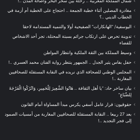
شمال المملكة المغربية .. رحلة بين سحر البحر وأصالة المدن ..!
مغادرة المصلين أثناء خطبة الجمعة .. احتجاج على الخطبة أم أزمة في
الخطاب الديني ..؟
اليوسفية/ “الهانكارات” الصفيحية أولا والتنمية المستدامة لاحقا
تدوينة تحرض على ارتكاب جرائم بسبتة المحتلة، تجر أحد الاشخاص
للقضاء
وسيط المملكة بين الثقة الملكية وانتظار المواطن
حفل بفاس يثير الجدل .. الجمهور ينتظر رواية الفنان محمد العسري ..!
المجلس الوطني للصحافة الذي نريده في النقابة المستقلة للصحافيين
المغاربة ..!
بيان ساخر حاد: “يا أهل الثقافة .. هَاتُوا الشَّعِيرَ لِلْحَمِيرِ، وَاتْرُكُوا الْفَرْجَةَ
لِلضِّبَاعِ”
حقوقيون: قرار عامل أسفي يكرس مبدأ المساواة أمام القانون
بعد 27 ربيعا .. النقابة المستقلة للصحافيين المغاربة من أمسيات الصمود
إلى فجر التجديد ..!