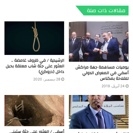
مقالات ذات صلة
الرشيدية / في ظروف غامضة ..
العثور على جثة شاب معلقة بحبل
يوميات مساهمة جهة مراكش
داخل (دروگري)
أسفي في المعرض الدولي
للفلاحة بمكناس
28 ديسمبر، 2020
24 أبريل، 2019
أسفي / العثور على جثة ستيني