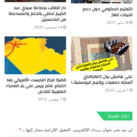
دار الطالب بجماعة سيدي عبد
التعتيم الحكومي حول دعم
الكريم تحظى بالدعم والمساعدة
قنينات الغاز
من المحسنين
18 مايو، 2017
14 ديسمبر، 2020
على هامش بيان (العار)الذي
قضية مركز امديست الأمريكي بعد
أصدرته جمعيات بإقليم اليوسفية..!
احتجاج عالم بريس على بتر الصحراء
المغربية تتفاعل
1 فبراير، 2023
7 نوفمبر، 2015
اترك تعليقاً
لن يتم نشر عنوان بريدك الإلكتروني.
الحقول الإلزامية مشار إليها بـ
*