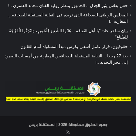
حفل بفاس يثير الجدل .. الجمهور ينتظر رواية الفنان محمد العسري ..!
المجلس الوطني للصحافة الذي نريده في النقابة المستقلة للصحافيين
المغاربة ..!
بيان ساخر حاد: “يا أهل الثقافة .. هَاتُوا الشَّعِيرَ لِلْحَمِيرِ، وَاتْرُكُوا الْفَرْجَةَ
لِلضِّبَاعِ”
حقوقيون: قرار عامل أسفي يكرس مبدأ المساواة أمام القانون
بعد 27 ربيعا .. النقابة المستقلة للصحافيين المغاربة من أمسيات الصمود
إلى فجر التجديد ..!
جميع الحقوق محفوظة 2026 | المستقلة بريس
RSS