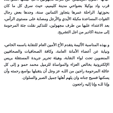
قرب واد بوكيلا بضواحي مدينة كليميم، حيث سرق كل ما كان
بحوزتها. الراحلة عمرها يتجاوز الثمانين سنة، وجدها بعض رجال
القوات المساعدة مكبلة الأيدي والأرجل ومصابة على مستوى الرأس،
بعد الاعتداء عليها من طرف مجهولين، للتذكير نقلت جثة المرحومة
إلى مدينة اكادير من اجل التشريح.
و بهذه المناسبة الأليمة يتقدم الأخ الأمين العام للنقابة باسمه الخاص،
ونيابة عن أعضاء الأمانة العامة، وكافة الصحافيات والصحافيين
المنضوين تحت لواء النقابة، وهيئة تحرير جريدة المستقلة بريس
الإلكترونية بخالص العزاء والمواساة للزميل محمد حمو و إلى كل
عائلة المرحومة راجين من اللـه عز وجل أن يتقبلها بواسع رحمته وأن
يسكنها فسيح جنانه وان يلهم أهلها جميل الصبر والسلوان.
وإنا للـه وإنا إليه راجعون