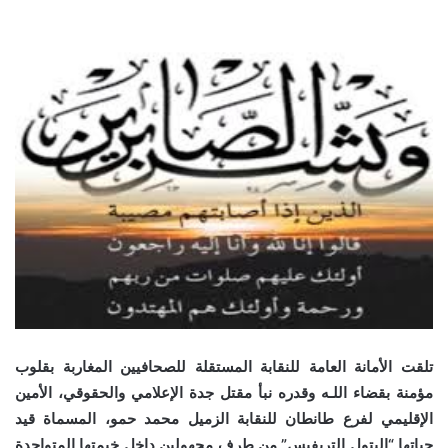
تلقت الأمانة العامة للنقابة المستقلة للصحافيين المغاربة بقلوب
مؤمنة بقضاء اللـه وقدره نبأ مقتل جدة الإعلامي والحقوقي، الأمين
الإقليمي لفرع طانطان للنقابة الزميل محمد حمو، المسماة قيد
حياتها “البتول التريفيس” من طرف مجهولين داخل خيمتها المتواجدة