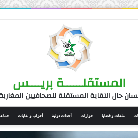
المستقلــــــة بريــــس
سان حال النقابة المستقلة للصحافيين المغاربة
نات
ملفات و قضايا
حوارات
أحداث دولية
أحزاب و نقابات
جماعا