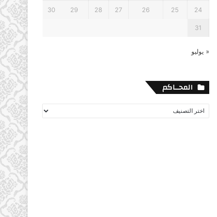
30
29
28
27
26
25
24
31
« يوليو
المحــاكم
المحــاكم