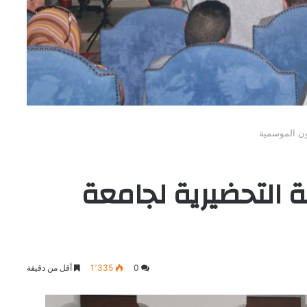
ون الموسمية
ة التحضيرية لجامعة
0
1٬335
أقل من دقيقة