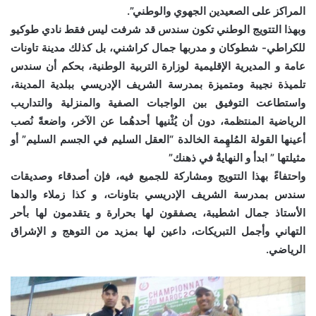
المراكز على الصعيدين الجهوي والوطني”.
وبهذا التتويج الوطني تكون سندس قد شرفت ليس فقط نادي طوكيو
للكراطي- شطوكان و مدربها جمال كراشني، بل كذلك مدينة تاونات
عامة و المديرية الإقليمية لوزارة التربية الوطنية، بحكم أن سندس
تلميذة نجيبة ومتميزة بمدرسة الشريف الإدريسي ببلدية المدينة،
واستطاعت التوفيق بين الواجبات الصفية والمنزلية والتداريب
الرياضية المنتظمة، دون أن يُثْنيها أحدهُما عن الآخر، واضعةً نُصب
أعينها القولة المُلهِمة الخالدة “العقل السليم في الجسم السليم” أو
مثيلتها ” ابدأ و النهايةُ في ذهنك”
واحتفاءً بهذا التتويج ومشاركة للجميع فيه، فإن أصدقاء وصديقات
سندس بمدرسة الشريف الإدريسي بتاونات، و كذا زملاء والدها
الأستاذ جمال اشطيبة، يصفقون لها بحرارة و يتقدمون لها بأحر
التهاني وأجمل التبريكات، داعين لها بمزيد من التوهج و الإشراق
الرياضي.