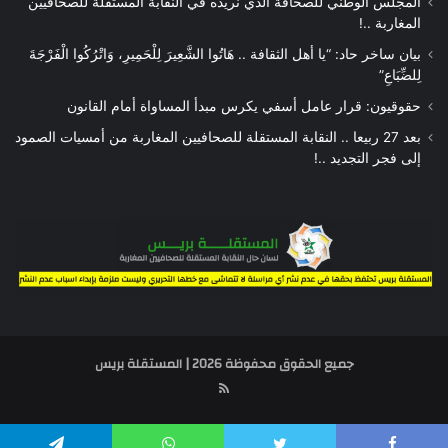
المجلس الوطني للصحافة الذي نريده في النقابة المستقلة للصحافيين
المغاربة ..!
بيان ساخر حاد: “يا أهل الثقافة .. هَاتُوا الشَّعِيرَ لِلْحَمِيرِ، وَاتْرُكُوا الْفَرْجَةَ
لِلضِّبَاعِ”
حقوقيون: قرار عامل أسفي يكرس مبدأ المساواة أمام القانون
بعد 27 ربيعا .. النقابة المستقلة للصحافيين المغاربة من أمسيات الصمود
إلى فجر التجديد ..!
جميع الحقوق محفوظة 2026 | المستقلة بريس
RSS