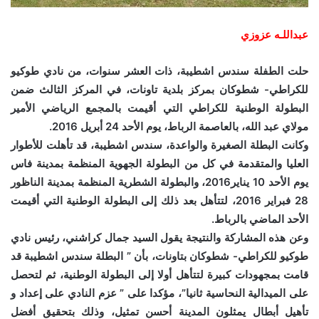
عبداللـه عزوزي
حلت الطفلة سندس اشطيبة، ذات العشر سنوات، من نادي طوكيو
للكراطي- شطوكان بمركز بلدية تاونات، في المركز الثالث ضمن
البطولة الوطنية للكراطي التي أقيمت بالمجمع الرياضي الأمير
مولاي عبد الله، بالعاصمة الرباط، يوم الأحد 24 أبريل 2016.
وكانت البطلة الصغيرة والواعدة، سندس اشطيبة، قد تأهلت للأطوار
العليا والمتقدمة في كل من البطولة الجهوية المنظمة بمدينة فاس
يوم الأحد 10 يناير2016، والبطولة الشطرية المنظمة بمدينة الناظور
28 فبراير 2016، لتتأهل بعد ذلك إلى البطولة الوطنية التي أقيمت
الأحد الماضي بالرباط.
وعن هذه المشاركة والنتيجة يقول السيد جمال كراشني، رئيس نادي
طوكيو للكراطي- شطوكان بتاونات، بأن ” البطلة سندس اشطيبة قد
قامت بمجهودات كبيرة لتتأهل أولا إلى البطولة الوطنية، ثم لتحصل
على الميدالية النحاسية ثانيا”، مؤكدا على ” عزم النادي على إعداد و
تأهيل أبطال يمثلون المدينة أحسن تمثيل، وذلك بتحقيق أفضل