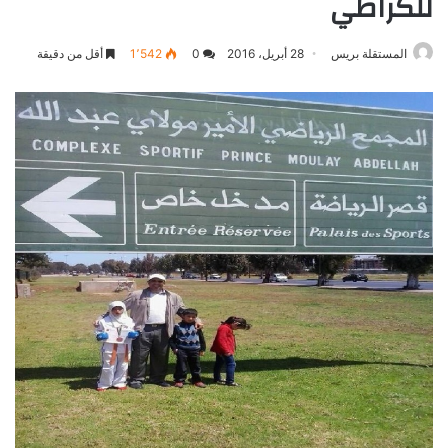
للكراطي
المستقلة بريس
28 أبريل، 2016
0
1٬542
أقل من دقيقة