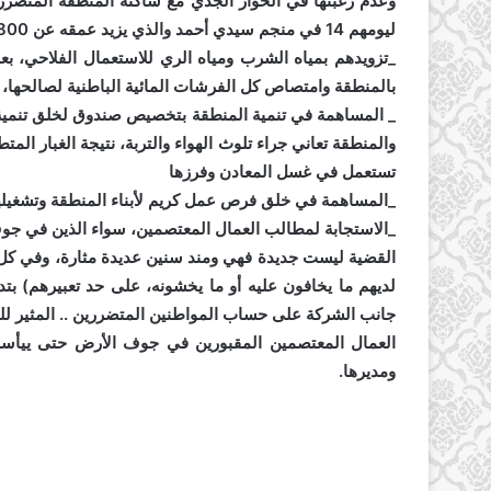
وعدم رغبتها في الحوار الجدي مع ساكنة المنطقة المتضررة
ليومهم 14 في منجم سيدي أحمد والذي يزيد عمقه عن 800 متر .. تتمثل مطالبهم في :
_تزويدهم بمياه الشرب ومياه الري للاستعمال الفلاحي، بع
بالمنطقة وامتصاص كل الفرشات المائية الباطنية لصالحها، م
_ المساهمة في تنمية المنطقة بتخصيص صندوق لخلق تنمية 
والمنطقة تعاني جراء تلوث الهواء والتربة، نتيجة الغبار المتط
تستعمل في غسل المعادن وفرزها
_المساهمة في خلق فرص عمل كريم لأبناء المنطقة وتشغيله
_الاستجابة لمطالب العمال المعتصمين، سواء الذين في جو
القضية ليست جديدة فهي ومند سنين عديدة مثارة، وفي كل م
لديهم ما يخافون عليه أو ما يخشونه، على حد تعبيرهم) بت
جانب الشركة على حساب المواطنين المتضررين .. المثير لل
العمال المعتصمين المقبورين في جوف الأرض حتى ييأسوا
ومديرها.