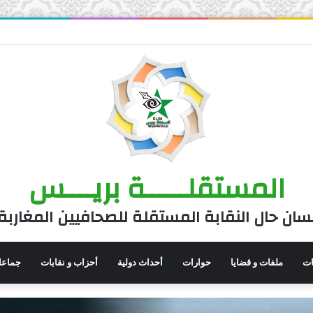
المستقلــــــة بريــــس
سان حال النقابة المستقلة للصحافيين المغاربة
نات
ملفات و قضايا
حوارات
أحداث دولية
أحزاب و نقابات
جماعا