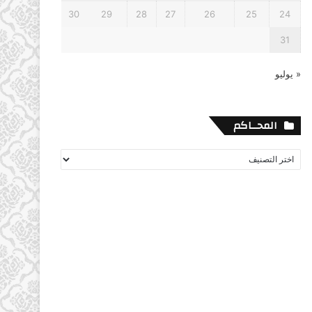
30
29
28
27
26
25
24
31
« يوليو
المحــاكم
المحــاكم