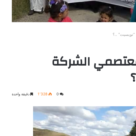
تويسيت” ..؟
عتصمي الشركة
0
1٬328
دقيقة واحدة