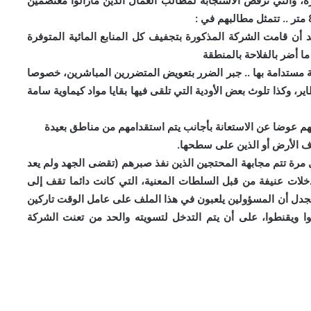
، والتي ترفض الاستجابة لمطالب العمال الذين مازالوا معتصمين
د أن قامت الشركة المذكورة بتجفيف كل المنابع المائية المتوفرة
ا أضر بالفلاحة بالمنطقة
مستدامة بها .. جبر الضرر بتعويض المتضررين المباشرين، خصوصا
اير، وكذا تلوث بعض الأودية التي تلقى فيها بقايا مواد كيماوية سامة
م عوضا عن الاستعانة بأجانب يتم استقدامهم من مناطق بعيدة
ف الأرض أو الذين على سطحها.
رة تتم مجابهة المحتجين الذين نفذ صبرهم (تقضى الجهد ولم يعد
دخلات عنيفة من قبل السلطات المعنية، التي كانت دائما تقف إلى
جدل أن المسؤولين يلعبون في هذا الملف على عامل الوقت تاركين
 ويقنطوا، على أن يتم التدخل لتسويته والحد من تعنت الشركة