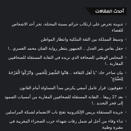
أحدث المقالات
تدوينة تحرض على ارتكاب جرائم بسبتة المحتلة، تجر أحد الاشخاص
للقضاء
وسيط المملكة بين الثقة الملكية وانتظار المواطن
حفل بفاس يثير الجدل .. الجمهور ينتظر رواية الفنان محمد العسري ..!
المجلس الوطني للصحافة الذي نريده في النقابة المستقلة للصحافيين
المغاربة ..!
بيان ساخر حاد: “يا أهل الثقافة .. هَاتُوا الشَّعِيرَ لِلْحَمِيرِ، وَاتْرُكُوا الْفَرْجَةَ
لِلضِّبَاعِ”
حقوقيون: قرار عامل أسفي يكرس مبدأ المساواة أمام القانون
بعد 27 ربيعا .. النقابة المستقلة للصحافيين المغاربة من أمسيات الصمود
إلى فجر التجديد ..!
جريدة المستقلة بريس الإلكترونية تفتح باب الانضمام لشبكة المراسلين
نداء وفاء من أجل لم شمل رفات شهداء حرب الصحراء المغربية في
مقبرة وطنية