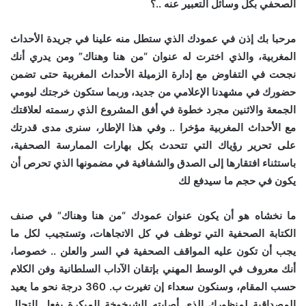
الصحفي بكل وسائل التعبير عنه ..؟
مرحبا بك إذن في عمودك الذي ستطل منه علينا في جريدة الأحداث
المغربية، والذي اخترت له عنوان “من هنا وهناك” ومن يدري أنك
نجحت في التفاوض مع إدارة الزميلة الأحداث المغربية حتى تضمن
حضورك في مشهدنا الإعلامي من جديد، وربما ستكون خرجتك ليومي
الجمعة والاثنين مجرد خطوة في أفق المشروع الذي رسمته لعلاقتك
مع الأحداث المغربية مؤخرا .. وفي هذا الإطار، سنرى مدى قدرتك
على تحرير رؤياك التي تتحدث بكل بهارات الممارسة الصحفية،
باستثناء افتقارها إلى الصدق والشفافية في مضمونها الذي تحرص أن
يكون في حجم ما سيدفع لك
ما نخشاه هو أن يكون عنوان عمودك “من هنا وهناك” في صنف
الكتابة الصحفية التي توظف في كل الاتجاهات، وتستجيب لكل ما
يجب أن تكون عليه المواقف الصحفية في السر والعلن .. خصوصا،
أنك معروف في الوسط المهني بإتقان الآداب السلطانية وفن الكلام
حسب المقام، وسنكون سعداء إن تغيرت ب. 360 درجة نحو ما يعيد
المصداقية لمنظورك الذي أصابته الشيخوخة المبكرة بفعل التحلل