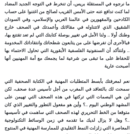
ما نرجوه في المستقلة بريس، أن تنخرط في التوجه الجديد المضاد
لما كنت تدافع عنه حتى الأمس القريب لصالح من اغتنوا على حساب
الكادحين والمقهورين في عالمنا العربي والإسلامي، وفي السودان
الشقيق، الذي لاتتناوله في مقالاتك وأعمدتك في الصحف خارج
وطنك أولا .. ولنا الأمل في تغيير بوصلة كتابتك التي لم تعد تقتنع بها،
فبالأحرى أن تفرضها على من يتابعون شطحاتك وانتقاداتك المخدومة
.. ولتتأكد أن السنفونية الفلسفية الأبقورية التي تحاول الاحتماء بها
للحفاظ على ما تبقى من شرعية لما يجمعك مع أمة المهنيين أنها
أصبحت عارية
نعم لمعرفتك بأبسط المتطلبات المهنية في الكتابة الصحفية التي
سمحت لك بالتعاقد في المغرب من أجل تأسيس عدة صحف، لكن
أين هي البصمات التي تركتها في هذه الصحف التي تهيمن على
المشهد الوطني اليوم ..؟ وأين هو مفعول التطور والتغيير الذي كان
متوقعا من الخط التحريري لهذه الصحف التي ساهمت في تأسيسها
..؟ وهل لا يزال لديك ما تقدمه في زمن الوسائط التكنولوجية
المعاصرة التي زلزلت النمط التقليدي للممارسة المهنية في المنتوج