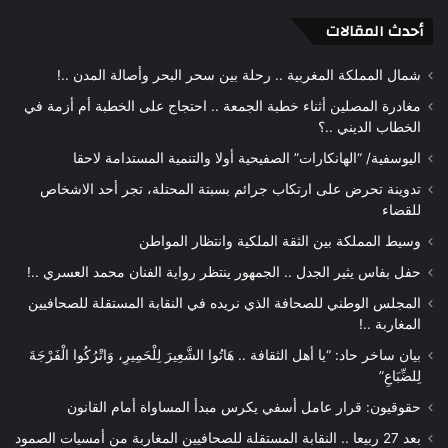
أحدث المقالات
شمال المملكة المغربية .. رحلة بين سحر البحر وأصالة المدن ..!
مغادرة المصلين أثناء خطبة الجمعة .. احتجاج على الخطبة أم أزمة في
الخطاب الديني ..؟
اليوسفية/ “الهانكارات” الصفيحية أولا والتنمية المستدامة لاحقا
تدوينة تحرض على ارتكاب جرائم بسبتة المحتلة، تجر أحد الاشخاص
للقضاء
وسيط المملكة بين الثقة الملكية وانتظار المواطن
حفل بفاس يثير الجدل .. الجمهور ينتظر رواية الفنان محمد العسري ..!
المجلس الوطني للصحافة الذي نريده في النقابة المستقلة للصحافيين
المغاربة ..!
بيان ساخر حاد: “يا أهل الثقافة .. هَاتُوا الشَّعِيرَ لِلْحَمِيرِ، وَاتْرُكُوا الْفَرْجَةَ
لِلضِّبَاعِ”
حقوقيون: قرار عامل أسفي يكرس مبدأ المساواة أمام القانون
بعد 27 ربيعا .. النقابة المستقلة للصحافيين المغاربة من أمسيات الصمود