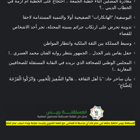
مغادرة المصلين أثناء خطبة الجمعة .. احتجاج على الخطبة أم أزمة في
الخطاب الديني ..؟
اليوسفية/ “الهانكارات” الصفيحية أولا والتنمية المستدامة لاحقا
تدوينة تحرض على ارتكاب جرائم بسبتة المحتلة، تجر أحد الاشخاص
للقضاء
وسيط المملكة بين الثقة الملكية وانتظار المواطن
حفل بفاس يثير الجدل .. الجمهور ينتظر رواية الفنان محمد العسري ..!
المجلس الوطني للصحافة الذي نريده في النقابة المستقلة للصحافيين
المغاربة ..!
بيان ساخر حاد: “يا أهل الثقافة .. هَاتُوا الشَّعِيرَ لِلْحَمِيرِ، وَاتْرُكُوا الْفَرْجَةَ
لِلضِّبَاعِ”