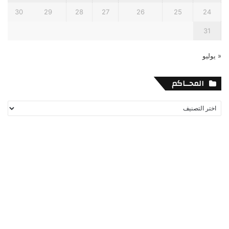
30
29
28
27
26
25
24
31
« يوليو
المحــاكم
المحــاكم