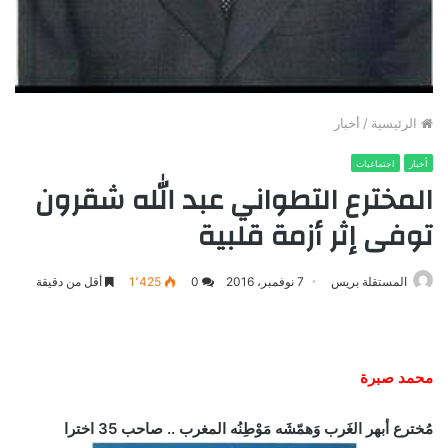
الرئيسية
/
أخبار
أخبار
اجتماعيات
المخترع التطواني عبد الله شقرون
توفى إثر أزمة قلبية
المستقلة بريس
7 نوفمبر، 2016
0
1٬425
أقل من دقيقة
محمد صبرة
مُخترع أبهر الغَرب وَهمّشَه مَوْطِنُه المغرب .. صاحب 35 اخترا