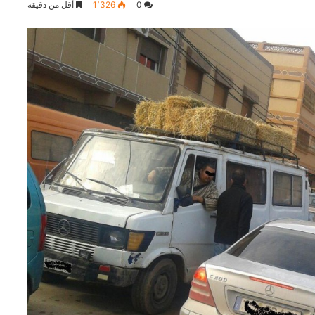
0
1٬326
أقل من دقيقة