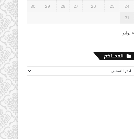
30
29
28
27
26
25
24
31
« يوليو
المحــاكم
المحــاكم