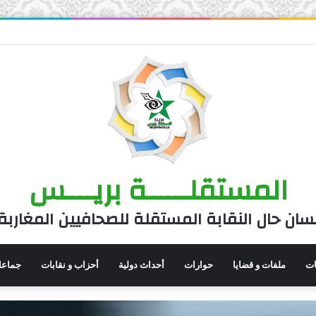
المستقلــــــة بريــــس
سان حال النقابة المستقلة للصحافيين المغاربة
نات
ملفات و قضايا
حوارات
أحداث دولية
أحزاب و نقابات
جماعا