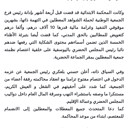
وكانت المحكمة الابتدائية قد قضت قبل أربعة أشهر بإدانة رئيس فرع
الجمعية الوطنية لحملة الشواهد المعطلين في التهمة ذاتها، بشهرين
موقوفي التنفيذ وغرامة مالية قدرها 10 آلاف درهم، وألفا درهم
كتعويض للمطالبين بالحق المدني، كما قضت أيضا بتبرئة الأظناء
الخمسة الذين تضمن أسماءهم محتوى الشكاية التي رفعها ضدهم
نائبا رئيس المجلس الحضري باليوسفية على خلفية اعتصام نظمته
جمعية المعطلين بمقر الجماعة الحضرية.
وفي السياق ذاته، أعلن حسني بلعكري رئيس الجمعية عن عزمه
الدخول في اعتصام مفتوح تزامنا مع انعقاد محاكمته رفقة أعضاء من
الجمعية، كما شدد على أحقيتهم في الشغل و العيش الكريم،
مستنكرا ما وصفه باستشراء النهب وسرقة المال العام داخل دواليب
المجلس الحضري وعمالة الإقليم.
كما دعا المتحدث جميع المعطلات والمعطلين إلى الانضمام
للمعتصم، ابتداء من موعد المحاكمة.