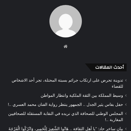
موقع
الويب
أحدث المقالات
تدوينة تحرض على ارتكاب جرائم بسبتة المحتلة، تجر أحد الاشخاص
للقضاء
وسيط المملكة بين الثقة الملكية وانتظار المواطن
حفل بفاس يثير الجدل .. الجمهور ينتظر رواية الفنان محمد العسري ..!
المجلس الوطني للصحافة الذي نريده في النقابة المستقلة للصحافيين
المغاربة ..!
بيان ساخر حاد: “يا أهل الثقافة .. هَاتُوا الشَّعِيرَ لِلْحَمِيرِ، وَاتْرُكُوا الْفَرْجَةَ