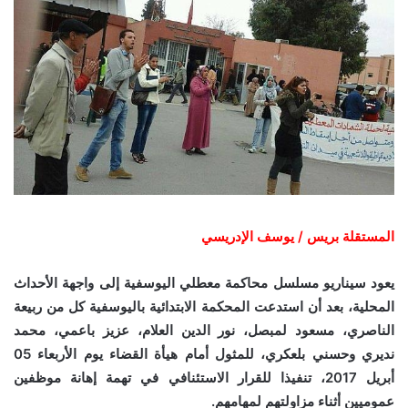
المستقلة بريس / يوسف الإدريسي
يعود سيناريو مسلسل محاكمة معطلي اليوسفية إلى واجهة الأحداث
المحلية، بعد أن استدعت المحكمة الابتدائية باليوسفية كل من ربيعة
الناصري، مسعود لمبصل، نور الدين العلام، عزيز باعمي، محمد
نديري وحسني بلعكري، للمثول أمام هيأة القضاء يوم الأربعاء 05
أبريل 2017، تنفيذا للقرار الاستئنافي في تهمة إهانة موظفين
عموميين أثناء مزاولتهم لمهامهم.