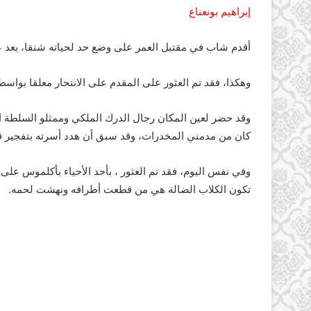
إبراهيم بونعناع
أقدم شاب في مقتبل العمر على وضع حد لحياته شنقا، بعد عصر يوم الثلاثاء 11 ابريل 2017،
وهكذا، فقد تم العثور على المقدم على الانتحار معلقا بواسط
وقد حضر لعين المكان رجال الدرك الملكي وممثلو السلطة ا
كان من مدمني المخدرات، وقد سبق أن هدد أسرته بتفجير قا
وفي نفس اليوم، فقد تم العثور ، بأحد الأحياء بأكلموس على
تكون الكلاب الضالة هي من قطعت أطرافه ونهشت لحمه.