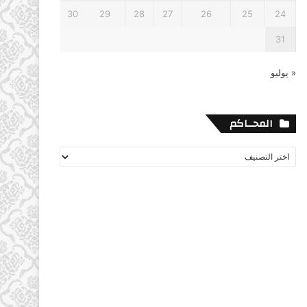
30
29
28
27
26
25
24
31
« يوليو
المحــاكم
المحــاكم