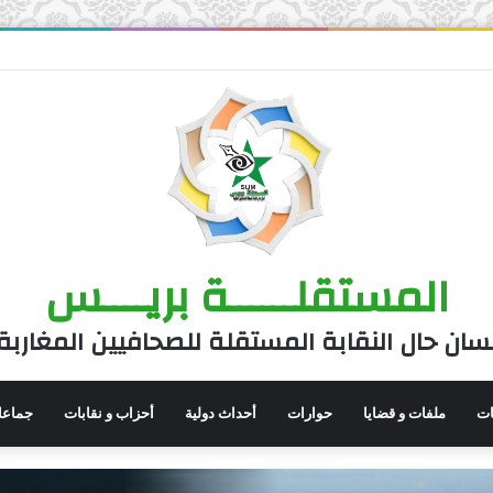
المستقلــــــة بريــــس
سان حال النقابة المستقلة للصحافيين المغاربة
نات
ملفات و قضايا
حوارات
أحداث دولية
أحزاب و نقابات
جماعا