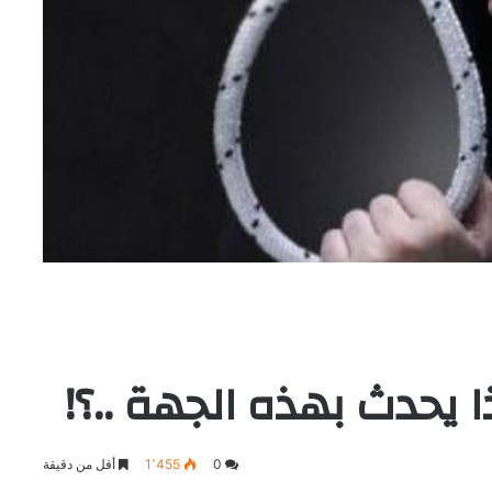
ا يحدث بهذه الجهة ..؟!
0
1٬455
أقل من دقيقة