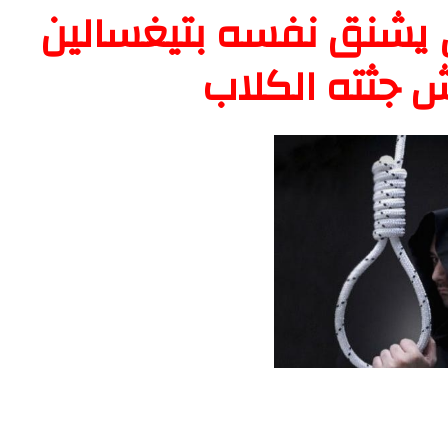
 يشنق نفسه بتيغسالين
 جثته الكلاب