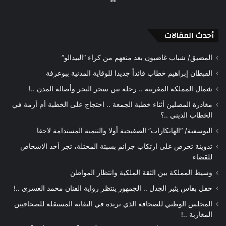
الويب
أحدث المقالات
المضيق/ شباب غاضبون بعد منعهم من كراء “البيدالو”
القبطان إبراهيم خطاب قائداً جديدا للوقاية المدنية ببوعرفة
شمال المملكة المغربية .. رحلة بين سحر البحر وأصالة المدن ..!
مغادرة المصلين أثناء خطبة الجمعة .. احتجاج على الخطبة أم أزمة في
الخطاب الديني ..؟
اليوسفية/ “الهانكارات” الصفيحية أولا والتنمية المستدامة لاحقا
تدوينة تحرض على ارتكاب جرائم بسبتة المحتلة، تجر أحد الاشخاص
للقضاء
وسيط المملكة بين الثقة الملكية وانتظار المواطن
حفل بفاس يثير الجدل .. الجمهور ينتظر رواية الفنان محمد العسري ..!
المجلس الوطني للصحافة الذي نريده في النقابة المستقلة للصحافيين
المغاربة ..!