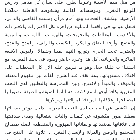
من مثل هذه الأسئلة وغيرها يطرح على لسان كل متأمل ودارس
للواقع المغربي ومؤسساته القائمة وشخوصه القاطنة مملكتنا
الأرضية، لينكشف الحجاب بينها أمام مرأى ومسمع القاصي والداني،
فتحل بذواتها في واقعها المملوء عن آخره بكل الافتزازات والافتراءات
والأكاذيب والمغالطات والتجريحات، والهمزات واللمزات، والنميمة
والفضح، وأوجه النفاق والمكر، والتكسب والتزلف، والمدح والقدح،
والضرب تحت الحزام وتوزيع التهم يمينا وشمالا، ولبوس الأقنعة
الماكرة والحربائية، كل هذا وغيره حاضر وبقوة في نخبنا المغربية مع
استثناءات قليلة جدا، وهو ما تبرهن عليه الآن كل المعطيات على
اختلاف مستوياتها، وهنا نقف عند الشرخ القائم بين مفهوم المعتقد
والموقف والمبدأ والاقتناع، وبين الممارسة والتطبيق لدى النخب
المغربية بكافة أوجهها، مع كشف حساباتها الضيقة واللصيقة بتصوراتها
لمصالحها وعلاقاتها المرادفة لمواقعها ومراكزها .
إن الكشف عن الحجاب لدى النخب المغربية بداخل دوائر حساباتها
يعطينا صورا مكشوفة عن كيفيات واليات اشتغالها، ومدى صدقيتها
في علاقاتها بمعتقداتها وإيماناتها المهزوزة والمنقطعة الصلة بمصالح
المجتمع والوطن والدولة والإنسان المغربي، علاوة على النفخ في