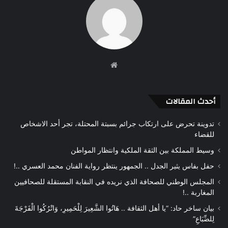
موقع
الويب
أحدث المقالات
تدوينة تحرض على ارتكاب جرائم بسبتة المحتلة، تجر أحد الاشخاص
للقضاء
وسيط المملكة بين الثقة الملكية وانتظار المواطن
حفل بفاس يثير الجدل .. الجمهور ينتظر رواية الفنان محمد العسري ..!
المجلس الوطني للصحافة الذي نريده في النقابة المستقلة للصحافيين
المغاربة ..!
بيان ساخر حاد: “يا أهل الثقافة .. هَاتُوا الشَّعِيرَ لِلْحَمِيرِ، وَاتْرُكُوا الْفَرْجَةَ
لِلضِّبَاعِ”