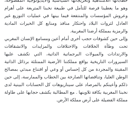
خطاباتها اللامتناهية وتخريجاتها السياسية والأيديولوجية المفضوحة،
وهو ما يعطينا فرصة للتأمل في طبيعة نخبنا المتربعة على أهرام
وعروش المؤسسات والمنتفعة فيما بينها في عمليات التوزيع غير
العادل لثروات البلاد واحتكار منافذ ومنابع كل الخيرات المادية
والرمزية بمملكة أرضنا المغربية.
وإلى حين كشوفات حجب أخرى أمام أعين ومسامع الإنسان المغربي
تحت وطأة الخلافات والاختلافات والمزايدات والانشقاقات
والارتدادات والميولات البرجماتية الذاتية، التي تكشف عليها
السيرورات التاريخية بواقع مملكتنا الأرضية الممتلئة برذائل الذاتية
المقيتة والمجردة من كل إحساس أو وعي أو اقتناع مبدئي بمصالح
الوطن العليا، وتناقضاتها الصارخة بين الخطاب والممارسة، إلى حين
ذلكم وأعينكم بالمرصاد على سيناريوهات كل الحسابات البينية لدى
نخبنا المغربية بكافة تلاوينها . مع المطالبة بكشف حجابها على طاولة
مملكة الفضيلة على أرض مملكة الأرض.