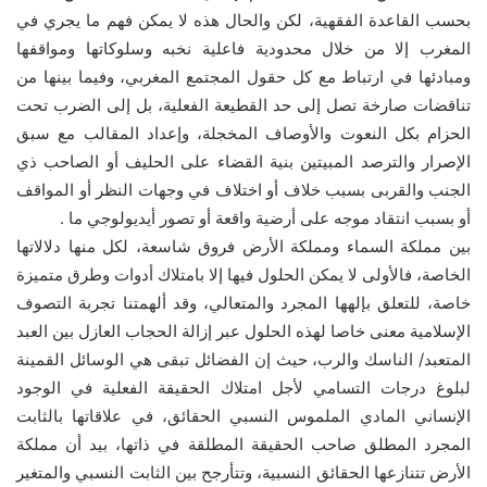
بحسب القاعدة الفقهية، لكن والحال هذه لا يمكن فهم ما يجري في
المغرب إلا من خلال محدودية فاعلية نخبه وسلوكاتها ومواقفها
ومبادئها في ارتباط مع كل حقول المجتمع المغربي، وفيما بينها من
تناقضات صارخة تصل إلى حد القطيعة الفعلية، بل إلى الضرب تحت
الحزام بكل النعوت والأوصاف المخجلة، وإعداد المقالب مع سبق
الإصرار والترصد المبيتين بنية القضاء على الحليف أو الصاحب ذي
الجنب والقربى بسبب خلاف أو اختلاف في وجهات النظر أو المواقف
أو بسبب انتقاد موجه على أرضية واقعة أو تصور أيديولوجي ما .
بين مملكة السماء ومملكة الأرض فروق شاسعة، لكل منها دلالاتها
الخاصة، فالأولى لا يمكن الحلول فيها إلا بامتلاك أدوات وطرق متميزة
خاصة، للتعلق بإلهها المجرد والمتعالي، وقد ألهمتنا تجربة التصوف
الإسلامية معنى خاصا لهذه الحلول عبر إزالة الحجاب العازل بين العبد
المتعبد/ الناسك والرب، حيث إن الفضائل تبقى هي الوسائل القمينة
لبلوغ درجات التسامي لأجل امتلاك الحقيقة الفعلية في الوجود
الإنساني المادي الملموس النسبي الحقائق، في علاقاتها بالثابت
المجرد المطلق صاحب الحقيقة المطلقة في ذاتها، بيد أن مملكة
الأرض تتنازعها الحقائق النسبية، وتتأرجح بين الثابت النسبي والمتغير