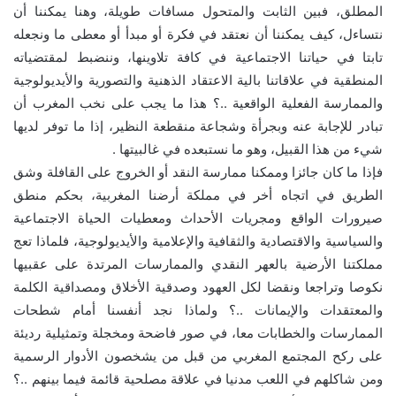
المطلق، فبين الثابت والمتحول مسافات طويلة، وهنا يمكننا أن
نتساءل، كيف يمكننا أن نعتقد في فكرة أو مبدأ أو معطى ما ونجعله
تابتا في حياتنا الاجتماعية في كافة تلاوينها، وننضبط لمقتضياته
المنطقية في علاقاتنا بالية الاعتقاد الذهنية والتصورية والأيديولوجية
والممارسة الفعلية الواقعية ..؟ هذا ما يجب على نخب المغرب أن
تبادر للإجابة عنه وبجرأة وشجاعة منقطعة النظير، إذا ما توفر لديها
شيء من هذا القبيل، وهو ما نستبعده في غالبيتها .
فإذا ما كان جائزا وممكنا ممارسة النقد أو الخروج على القافلة وشق
الطريق في اتجاه أخر في مملكة أرضنا المغربية، بحكم منطق
صيرورات الواقع ومجريات الأحداث ومعطيات الحياة الاجتماعية
والسياسية والاقتصادية والثقافية والإعلامية والأيديولوجية، فلماذا تعج
مملكتنا الأرضية بالعهر النقدي والممارسات المرتدة على عقبيها
نكوصا وتراجعا ونقضا لكل العهود وصدقية الأخلاق ومصداقية الكلمة
والمعتقدات والإيمانات ..؟ ولماذا نجد أنفسنا أمام شطحات
الممارسات والخطابات معا، في صور فاضحة ومخجلة وتمثيلية رديئة
على ركح المجتمع المغربي من قبل من يشخصون الأدوار الرسمية
ومن شاكلهم في اللعب مدنيا في علاقة مصلحية قائمة فيما بينهم ..؟