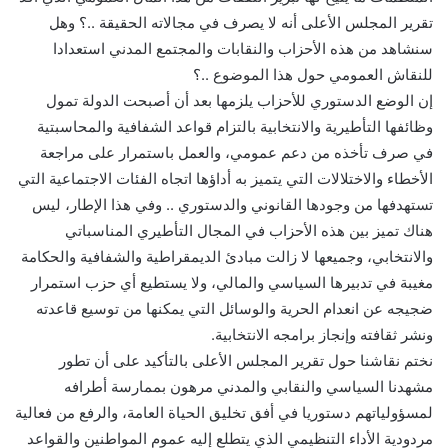
تقرير المجلس الأعلى أنه لا يصرف في مجالاته الحقيقة ..؟ وهل
سنشاهد من هذه الأحزاب والنقابات والمجتمع المدني استعدادا
للنقاش العمومي حول هذا الموضوع ..؟
إن الوضع الدستوري للأحزاب يلزمها بعد أن أصبحت الدولة تمول
وظائفها التأطيرية والانتخابية بالتزام قواعد الشفافية والمحاسبتية
في صرف تأخذه من دعم عمومي، والعمل باستمرار على مراجعة
الأخطاء والاختلالات التي يتميز به أداؤها اتجاه الفئات الاجتماعية التي
تستهدفها من وجودها القانوني والدستوري .. وفي هذا الإطار، ليس
هناك تميز بين هذه الأحزاب في المجال التأطيري المناسباتي
والانتخابي، وجميعها لا زالت مبادئ الديمقراطية والشفافية والحكامة
مغيبة في تدبيرها السياسي والمالي، ولا يستطيع أي حزب استمرار
ضجيجه عن انعدام الحرية والوسائل التي يمكنها من توسيع قاعدته
ونشر ثقافته وإنجاز برامجه الانتخابية.
نختم نقاشنا حول تقرير المجلس الأعلى بالتأكيد على أن تطور
مشهدنا السياسي والنقابي والمدني مرهون بممارسة أطرافه
لمسؤولياتهم دستوريا في أفق تخليق الحياة العامة، والرفع من فعالية
مردودية الأداء التنظيمي الذي يتطلع إليه عموم المواطنين والقواعد