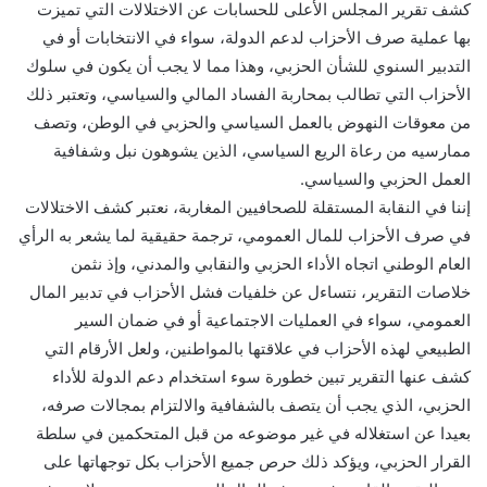
كشف تقرير المجلس الأعلى للحسابات عن الاختلالات التي تميزت
بها عملية صرف الأحزاب لدعم الدولة، سواء في الانتخابات أو في
التدبير السنوي للشأن الحزبي، وهذا مما لا يجب أن يكون في سلوك
الأحزاب التي تطالب بمحاربة الفساد المالي والسياسي، وتعتبر ذلك
من معوقات النهوض بالعمل السياسي والحزبي في الوطن، وتصف
ممارسيه من رعاة الريع السياسي، الذين يشوهون نبل وشفافية
العمل الحزبي والسياسي.
إننا في النقابة المستقلة للصحافيين المغاربة، نعتبر كشف الاختلالات
في صرف الأحزاب للمال العمومي، ترجمة حقيقية لما يشعر به الرأي
العام الوطني اتجاه الأداء الحزبي والنقابي والمدني، وإذ نثمن
خلاصات التقرير، نتساءل عن خلفيات فشل الأحزاب في تدبير المال
العمومي، سواء في العمليات الاجتماعية أو في ضمان السير
الطبيعي لهذه الأحزاب في علاقتها بالمواطنين، ولعل الأرقام التي
كشف عنها التقرير تبين خطورة سوء استخدام دعم الدولة للأداء
الحزبي، الذي يجب أن يتصف بالشفافية والالتزام بمجالات صرفه،
بعيدا عن استغلاله في غير موضوعه من قبل المتحكمين في سلطة
القرار الحزبي، ويؤكد ذلك حرص جميع الأحزاب بكل توجهاتها على