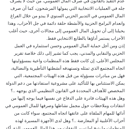
عدم التقيد بالقانون في صرف المال العمومي، من حيث لا يصرف
جله في العمليات الانتخابية التي يمولها المرشحون، كما أن صرف
المال العمومي في التدبير الحزبي السنوي لا يبدو من خلال الفراغ
وانعدام البرامج الحزبية والأنشطة حلقة دائمة في جل الأحزاب، وهذا
يحيلنا إلى أن تحويل المال العمومي إلى مجالات أخرى، حيث أغلب
الأحزاب يستمر أداؤها بالطابع الانتخابي فقط.
إذن ومن أجل حماية المال العمومي وحسن استثماره في العمل
الحزبي والنقابي والمدني، يجب كما تشير إلى ذلك خلاصة تقرير
المجلس الأعلى، إن كانت فقط هذه المنظمات واعية بمسؤوليتها
اتجاه المجتمع الذي تمثله وتستهدفه أنشطتها التأطيرية والنضالية،
فهل من مبادرات مسؤولة من قبل هذه الهيئات المجتمعية، التي
يمكن الاستئناس بها للتأكيد على مشروعية استفادتها من دعم الدولة
المخصص للأهداف المحددة في القانون التنظيمي الذي يوجهه ..؟
وهل هذه الهيئات قادرة على الدفاع عن نفسها فيما يوجه إليها من
انتقادات وملاحظات حول مجمل نشاطها وصرفها للمال العمومي في
أدائها للمهام الملقاة على عاتقها اتجاه المجتمع، سواء كانت من
أحزاب الأغلبية أو المعارضة ..؟ وهل لدى الأجهزة المسيرة لهذه
المنظمات ما يتيح لها تبرير النفقات من هذا المال العمومي الذي أكد