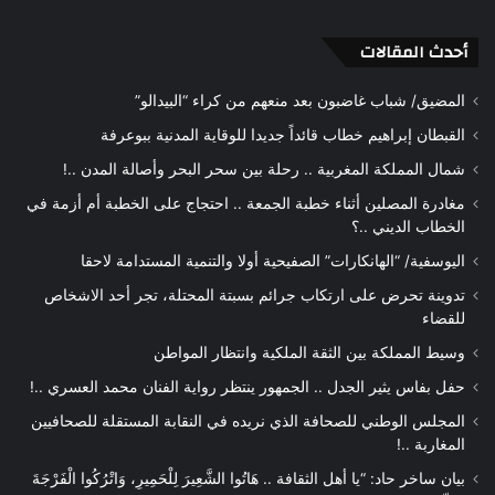
أحدث المقالات
المضيق/ شباب غاضبون بعد منعهم من كراء “البيدالو”
القبطان إبراهيم خطاب قائداً جديدا للوقاية المدنية ببوعرفة
شمال المملكة المغربية .. رحلة بين سحر البحر وأصالة المدن ..!
مغادرة المصلين أثناء خطبة الجمعة .. احتجاج على الخطبة أم أزمة في
الخطاب الديني ..؟
اليوسفية/ “الهانكارات” الصفيحية أولا والتنمية المستدامة لاحقا
تدوينة تحرض على ارتكاب جرائم بسبتة المحتلة، تجر أحد الاشخاص
للقضاء
وسيط المملكة بين الثقة الملكية وانتظار المواطن
حفل بفاس يثير الجدل .. الجمهور ينتظر رواية الفنان محمد العسري ..!
المجلس الوطني للصحافة الذي نريده في النقابة المستقلة للصحافيين
المغاربة ..!
بيان ساخر حاد: “يا أهل الثقافة .. هَاتُوا الشَّعِيرَ لِلْحَمِيرِ، وَاتْرُكُوا الْفَرْجَةَ