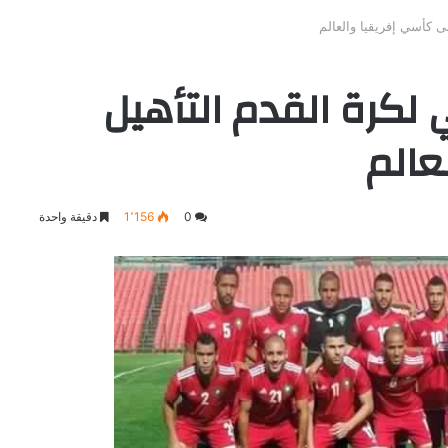
ى كأسي إفريقيا والعالم
 لكرة القدم التأهيل
عالم
0
1٬156
دقيقة واحدة