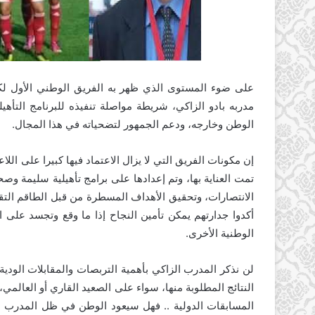
على ضوء المستوى الذي ظهر به الفريق الوطني الأول لكر
مدربه بادو الزاكي، شريطة مواصلة تنفيذه للبرنامج التأه
الوطن وخارجه، ودعم الجمهور لتضحياته في هذا المجال.
إن مكونات الفريق التي لا يزال الاعتماد فيها كبيرا على اللا
تمت العناية بها، وتم إعدادها على برامج تأهيلية سليمة وص
الانتصارات، وتحقيق الأهداف المسطرة من قبل الطاقم التقني
أكدوا جدارتهم يمكن تأمين النجاح إذا ما وقع وتجسد على
الوطنية الأخرى.
لن نذكر المدرب الزاكي بأهمية التربصات والمقابلات الودي
النتائج المطلوبة منها، سواء على الصعيد القاري أو العالم
المسابقات الدولية .. فهل سيعود الوطن في ظل المدرب ب