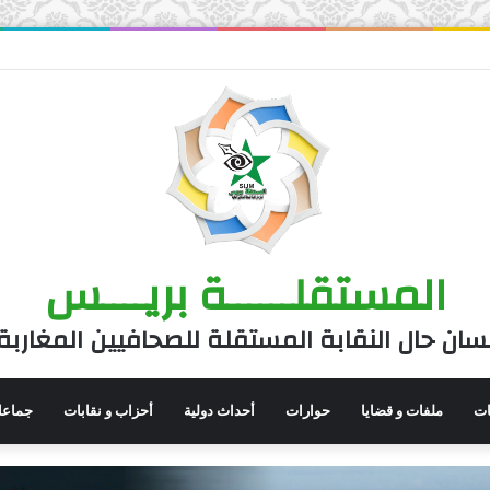
المستقلــــــة بريــــس
سان حال النقابة المستقلة للصحافيين المغاربة
نات
ملفات و قضايا
حوارات
أحداث دولية
أحزاب و نقابات
جماعا