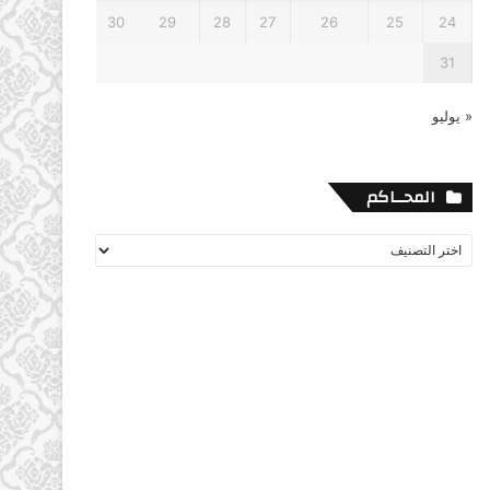
30
29
28
27
26
25
24
31
« يوليو
المحــاكم
المحــاكم