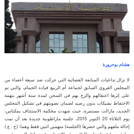
ھشام بوحرورة
لا تزال تداعیات المتابعة القضائیة التي حركت ضد سبعة أعضاء من
المجلس القروي السابق لجماعة أم الربیع قیادة الحمام، والتي تم
على إثرھا اعتقالھم والزج بھم في السجن لمدة ستة أشھر بتھمة
الاحتفاظ بشیكات بدون رصید لضمان تصويتھم في تشكیل المجلس
الجديد، مازالت مستمرة، حیث شھدت محكمة الاستئناف بمكناس،
يوم الثلاثاء 20 اكتوبر 2015، جلسة ماراطونیة جديدة بعد أن تمت
إحالة ملفھم والتي حضرھا (الجلسة) متھمین اثنین فقط وھما: (ح . ع )