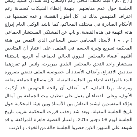
و ( ع . .م ) فیما تخلف الباقي رغم الإشعار، وقد تساءل السید رئیس
الجلسة حول عدم متابعتھم بتھمة إعطاء الشیكات كضمانة رغم
اعتراف المتھمین بذلك في كل أطوار القضیة، و عدم تضمینھا في
الأحكام الصادرة في مختلف المحاكم، كما ناشد الوكیل العام إدراج
ھاته التھمة في ھذه القضیة، و ناب عن المشتكي المستشار الجماعي
( م . م ) الأستاذ المحامي حسن السباعي الذي التمس من ھیئة
المحكمة تسريع وتیرة الحسم في الملف، على اعتبار أن المتابعین
أغلبھم أعضاء بالمجلس القروي الحالي لجماعة أم الربیع، باستثناء
مستشار واحد التحق بالمجلس البلدي بمريرت، واثنین لم تفرزھما
صناديق الاقتراع، وأضاف الأستاذ أن خصوصیة الملف تقضي بضرورة
البدء بالمرافعة ابتداء من الجلسة المقبلة، لأن مصالح الجماعة معلقة
ومرتبطة بھذا الملف، كما أضاف أن رائحة المتھمین قد أزكمت
الأنوف، وعلى القضاء أن يعمل على تنظیف بیت الجماعة من أمثال
ھؤلاء المفسدين لیشتد النقاش بین الأستاذ وبین ھیئة المحكمة حول
تاريخ الجلسة المقبلة، وبعد شد وجذب قررت المحكمة تقريب تاريخ
الجلسة لیوم 08 دجنبر 2015، واعتبار القضیة جاھزة للمرافعة، و قد
شوھد على المتھین الذين حضروا الجلسة حالة من الخوف و الارتب