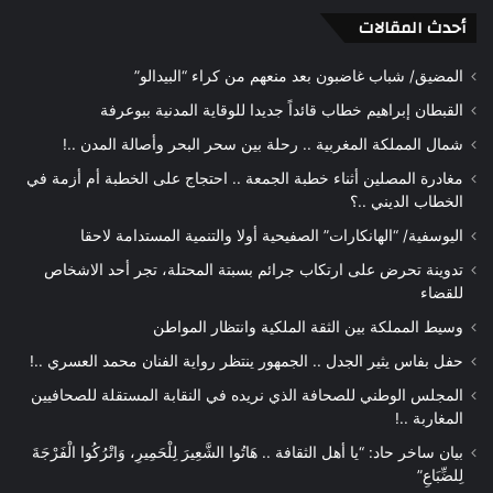
أحدث المقالات
المضيق/ شباب غاضبون بعد منعهم من كراء “البيدالو”
القبطان إبراهيم خطاب قائداً جديدا للوقاية المدنية ببوعرفة
شمال المملكة المغربية .. رحلة بين سحر البحر وأصالة المدن ..!
مغادرة المصلين أثناء خطبة الجمعة .. احتجاج على الخطبة أم أزمة في
الخطاب الديني ..؟
اليوسفية/ “الهانكارات” الصفيحية أولا والتنمية المستدامة لاحقا
تدوينة تحرض على ارتكاب جرائم بسبتة المحتلة، تجر أحد الاشخاص
للقضاء
وسيط المملكة بين الثقة الملكية وانتظار المواطن
حفل بفاس يثير الجدل .. الجمهور ينتظر رواية الفنان محمد العسري ..!
المجلس الوطني للصحافة الذي نريده في النقابة المستقلة للصحافيين
المغاربة ..!
بيان ساخر حاد: “يا أهل الثقافة .. هَاتُوا الشَّعِيرَ لِلْحَمِيرِ، وَاتْرُكُوا الْفَرْجَةَ
لِلضِّبَاعِ”