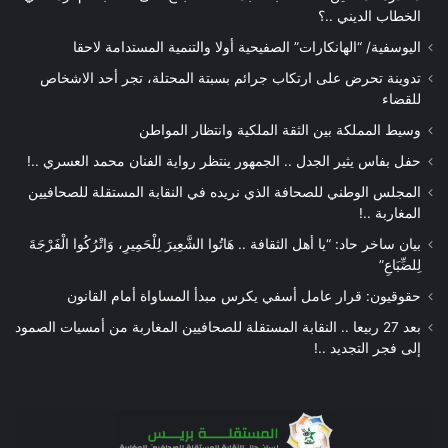
الخطاب الديني ..؟
اليوسفية/ “الهانكارات” الصفيحية أولا والتنمية المستدامة لاحقا
تدوينة تحرض على ارتكاب جرائم بسبتة المحتلة، تجر أحد الاشخاص
للقضاء
وسيط المملكة بين الثقة الملكية وانتظار المواطن
حفل بفاس يثير الجدل .. الجمهور ينتظر رواية الفنان محمد العسري ..!
المجلس الوطني للصحافة الذي نريده في النقابة المستقلة للصحافيين
المغاربة ..!
بيان ساخر حاد: “يا أهل الثقافة .. هَاتُوا الشَّعِيرَ لِلْحَمِيرِ، وَاتْرُكُوا الْفَرْجَةَ
لِلضِّبَاعِ”
حقوقيون: قرار عامل أسفي يكرس مبدأ المساواة أمام القانون
بعد 27 ربيعا .. النقابة المستقلة للصحافيين المغاربة من أمسيات الصمود
إلى فجر التجديد ..!