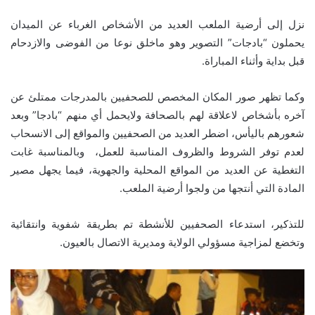
نزل إلى أرضية الملعب العديد من الأشخاص الغرباء عن الميدان
يحملون “بادجات” التصوير وهو ماخلق نوعا من الفوضى والازدحام
قبل بداية وأثناء المباراة.
وكما تظهر صور المكان المخصص للصحفيين بالمدرجات ممتلئ عن
آخره بأشخاص لاعلاقة لهم بالصحافة ولايحمل أي منهم “بادجا” وبعد
شعورهم باليأس، اضطر العديد من الصحفيين والمواقع إلى الانسحاب
لعدم توفر الشروط والظروف المناسبة للعمل، وبالمناسبة غابت
التغطية عن العديد من المواقع المحلية والجهوية، فيما يجهل مصير
المادة التي أنتجها من ولجوا أرضية الملعب.
للتذكير، استدعاء الصحفيين للأنشطة تم بطريقة شفوية وانتقائية
وتخضع لمزاجية مسؤولي الولاية ومديرية الاتصال بالعيون.