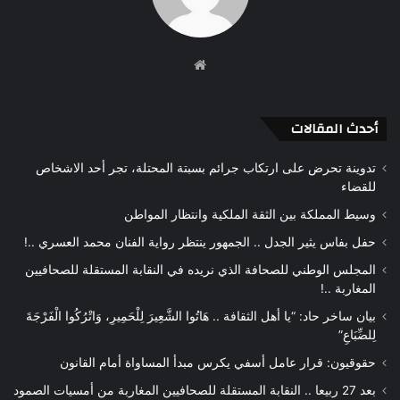
موقع
الويب
أحدث المقالات
تدوينة تحرض على ارتكاب جرائم بسبتة المحتلة، تجر أحد الاشخاص
للقضاء
وسيط المملكة بين الثقة الملكية وانتظار المواطن
حفل بفاس يثير الجدل .. الجمهور ينتظر رواية الفنان محمد العسري ..!
المجلس الوطني للصحافة الذي نريده في النقابة المستقلة للصحافيين
المغاربة ..!
بيان ساخر حاد: “يا أهل الثقافة .. هَاتُوا الشَّعِيرَ لِلْحَمِيرِ، وَاتْرُكُوا الْفَرْجَةَ
لِلضِّبَاعِ”
حقوقيون: قرار عامل أسفي يكرس مبدأ المساواة أمام القانون
بعد 27 ربيعا .. النقابة المستقلة للصحافيين المغاربة من أمسيات الصمود