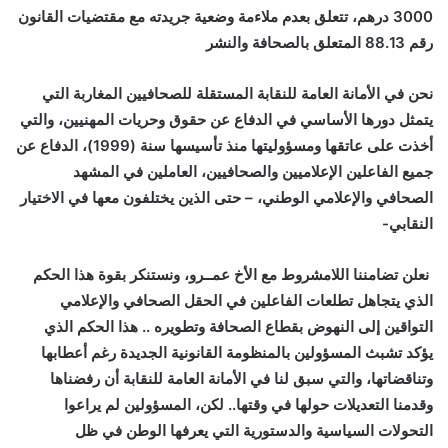
3000 درهم، تتعلق بعدم ملاءمة وضعية جريدته مع مقتضيات القانون
رقم 88.13 المتعلق بالصحافة والنشر
نحن في الأمانة العامة للنقابة المستقلة للصحافيين المغاربة
التي
يتمثل دورها الأساسي في الدفاع عن حقوق وحريات المهنيين، والتي
أخذت على عاتقها ومسؤوليتها منذ تأسيسها سنة (1999)، الدفاع عن
جميع الفاعلين الإعلاميين والصحافيين،
العاملين في المشهد
الصحافي والإعلامي الوطني، – حتى الذين يختلفون معها في الاختيار
النقابي-
نعلن تضامننا اللامشروط مع الأخ عمــرو، ونستنكر بقوة هذا الحكم
الذي يتجاهل تطلعات الفاعلين في الحقل الصحافي والإعلامي
التواقين إ
لى النهوض بقطاع الصحافة وتطويره .. هذا الحكم الذي
يؤكد تشبث المسؤولين بالمنظومة القانونية الجديدة رغم أعطابها
وتناقضاتها، والتي سبق لنا في الأمانة العامة للنقابة أن رفضناها
وقدمنا التعديلات حولها في وقتها.. لكن، المسؤولين لم يراعوا
التحولات السياسية والدستورية التي يعرفها الوطن في ظل