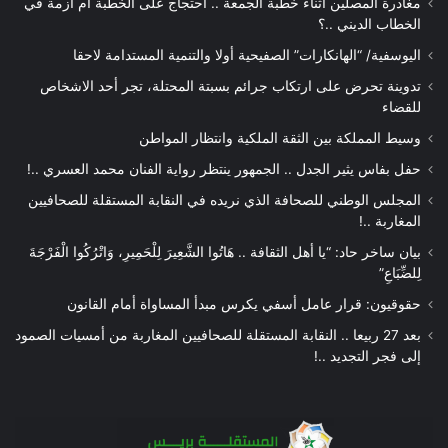
مغادرة المصلين أثناء خطبة الجمعة .. احتجاج على الخطبة أم أزمة في
الخطاب الديني ..؟
اليوسفية/ “الهانكارات” الصفيحية أولا والتنمية المستدامة لاحقا
تدوينة تحرض على ارتكاب جرائم بسبتة المحتلة، تجر أحد الاشخاص
للقضاء
وسيط المملكة بين الثقة الملكية وانتظار المواطن
حفل بفاس يثير الجدل .. الجمهور ينتظر رواية الفنان محمد العسري ..!
المجلس الوطني للصحافة الذي نريده في النقابة المستقلة للصحافيين
المغاربة ..!
بيان ساخر حاد: “يا أهل الثقافة .. هَاتُوا الشَّعِيرَ لِلْحَمِيرِ، وَاتْرُكُوا الْفَرْجَةَ
لِلضِّبَاعِ”
حقوقيون: قرار عامل أسفي يكرس مبدأ المساواة أمام القانون
بعد 27 ربيعا .. النقابة المستقلة للصحافيين المغاربة من أمسيات الصمود
إلى فجر التجديد ..!