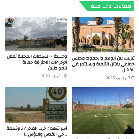
مقالات ذات صلة
وجـــدة / السلطات المحلية تفعل
تيزنيت بين الوهم والجمود: مجلس
الإجراءات الاحترازية حماية
جماعي يغتال التنمية ويستثمر في
للمواطنين
الفشل
1 أبريل، 2020
7 نوفمبر، 2025
أسر شهداء حرب الصحراء بالرشيدية
.. حي القدس والبؤس ..!