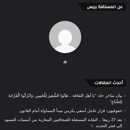
عن المستقلة بريس
موقع
الويب
أحدث المقالات
بيان ساخر حاد: “يا أهل الثقافة .. هَاتُوا الشَّعِيرَ لِلْحَمِيرِ، وَاتْرُكُوا الْفَرْجَةَ
لِلضِّبَاعِ”
حقوقيون: قرار عامل أسفي يكرس مبدأ المساواة أمام القانون
بعد 27 ربيعا .. النقابة المستقلة للصحافيين المغاربة من أمسيات الصمود
إلى فجر التجديد ..!