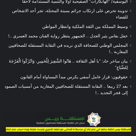
اليوسفية/ “الهانكارات” الصفيحية أولا والتنمية المستدامة لاحقا
تدوينة تحرض على ارتكاب جرائم بسبتة المحتلة، تجر أحد الاشخاص
للقضاء
وسيط المملكة بين الثقة الملكية وانتظار المواطن
حفل بفاس يثير الجدل .. الجمهور ينتظر رواية الفنان محمد العسري ..!
المجلس الوطني للصحافة الذي نريده في النقابة المستقلة للصحافيين
المغاربة ..!
بيان ساخر حاد: “يا أهل الثقافة .. هَاتُوا الشَّعِيرَ لِلْحَمِيرِ، وَاتْرُكُوا الْفَرْجَةَ
لِلضِّبَاعِ”
حقوقيون: قرار عامل أسفي يكرس مبدأ المساواة أمام القانون
بعد 27 ربيعا .. النقابة المستقلة للصحافيين المغاربة من أمسيات الصمود
إلى فجر التجديد ..!