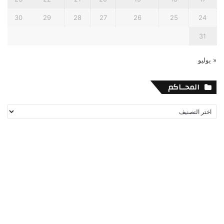
30
29
28
27
26
25
24
31
« يوليو
المحــاكم
المحــاكم