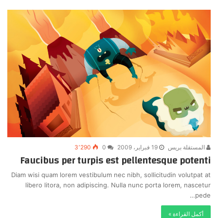
المستقلة بريس
19 فبراير، 2009
0
3٬290
Faucibus per turpis est pellentesque potenti
Diam wisi quam lorem vestibulum nec nibh, sollicitudin volutpat at
libero litora, non adipiscing. Nulla nunc porta lorem, nascetur
pede…
أكمل القراءة »