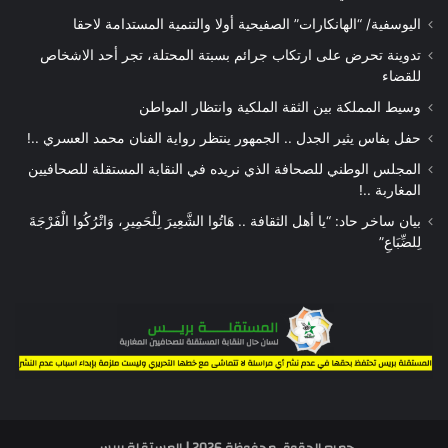
اليوسفية/ “الهانكارات” الصفيحية أولا والتنمية المستدامة لاحقا
تدوينة تحرض على ارتكاب جرائم بسبتة المحتلة، تجر أحد الاشخاص
للقضاء
وسيط المملكة بين الثقة الملكية وانتظار المواطن
حفل بفاس يثير الجدل .. الجمهور ينتظر رواية الفنان محمد العسري ..!
المجلس الوطني للصحافة الذي نريده في النقابة المستقلة للصحافيين
المغاربة ..!
بيان ساخر حاد: “يا أهل الثقافة .. هَاتُوا الشَّعِيرَ لِلْحَمِيرِ، وَاتْرُكُوا الْفَرْجَةَ
لِلضِّبَاعِ”