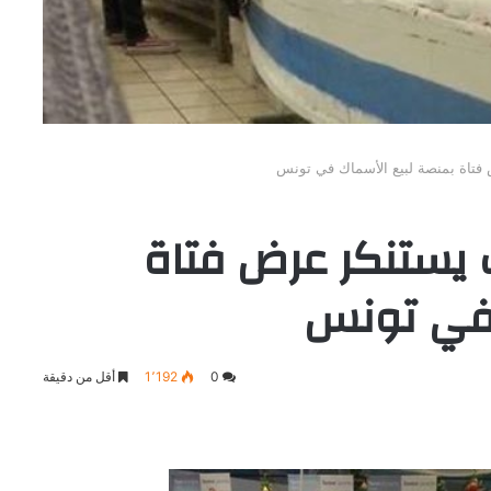
ض فتاة بمنصة لبيع الأسماك في تونس
ات يستنكر عرض فتاة
 في تونس
0
1٬192
أقل من دقيقة