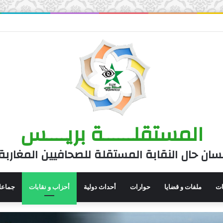
المستقلــــــة بريــــس
سان حال النقابة المستقلة للصحافيين المغاربة
نات
ملفات و قضايا
حوارات
أحداث دولية
أحزاب و نقابات
جماعا