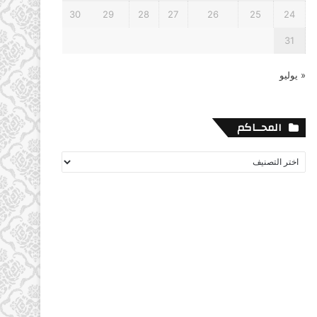
30
29
28
27
26
25
24
31
« يوليو
المحــاكم
المحــاكم