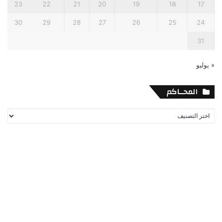
23
22
21
20
19
18
17
30
29
28
27
26
25
24
31
« يوليو
المحــاكم
المحــاكم