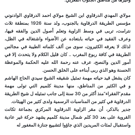
مولاي المهدي الدرقاوي ابن الشيخ مولاي احمد الدرقاوي الوادنوني
مؤسس الطريقة الدرقاوية بالجنوب، ولد سنة 1926 بمنطقة تلات
نترامت، تربى في وسط الزاوية وتعلم أصول الدين والفقه فيها،
وعرف الفقيد في حياته بابتعاده عن الأضواء واشتغاله في الظل،
لذلك لا يعرفه الكثيرون، سوى من ألف كلماته الطيبة في مجالس
الطريقة في كافة ربوع المغرب .. كان قليل الكلام ولا يتحدث إلا في
أمور الدين والنصح، عرف عنه رحمة الله عليه الحكمة والموعظة
الحسنة وهو الذي ربى أبناءه على الخلق الحسن.
كان يشغل قيد حياته مهمة تمثيل شقيقه الشيخ سيدي الحاج الهاشم
و في الكثير من المناطق، منها مدينة كلميم التي تولى مهمة
مقدم”الفقراء”منذ أكثر من 30 سنة إلى جانب تمثيله ل شيخ الطريقة
الدرقاوية في كثير من المناسبات الرسمية ولدى كثير من الهيئات.
جدير بالذكر، أن مقر الزاوية الدرقاوية المركزي بجماعة تكانت
القروية على بعد 30 كلم شمال مدينة كلميم يشهد حركة غير عادية
واستقبال لمئات المريدين الذي جاؤوا لتشييع جنازة المغفور له