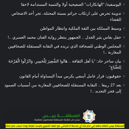
اليوسفية/ “الهانكارات” الصفيحية أولا والتنمية المستدامة لاحقا
تدوينة تحرض على ارتكاب جرائم بسبتة المحتلة، تجر أحد الاشخاص
للقضاء
وسيط المملكة بين الثقة الملكية وانتظار المواطن
حفل بفاس يثير الجدل .. الجمهور ينتظر رواية الفنان محمد العسري ..!
المجلس الوطني للصحافة الذي نريده في النقابة المستقلة للصحافيين
المغاربة ..!
بيان ساخر حاد: “يا أهل الثقافة .. هَاتُوا الشَّعِيرَ لِلْحَمِيرِ، وَاتْرُكُوا الْفَرْجَةَ
لِلضِّبَاعِ”
حقوقيون: قرار عامل أسفي يكرس مبدأ المساواة أمام القانون
بعد 27 ربيعا .. النقابة المستقلة للصحافيين المغاربة من أمسيات الصمود
إلى فجر التجديد ..!