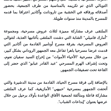
التوبالي الذي تم تكريمه بالمناسبة من طرف الجمعية، بحضور
أصدقائه ورفاقه في الخشبة من تارودانت وأكادير اعترافا بما قدمه
للمسرح بالمدينة منذ سنوات طويلة.
الملتقى عرف مشاركة مميزة لثلاث عروض مسرحية، ومجموعة
“أمارك فاميلي” الشابة التي دشنت الملتقى بأغانيها العذبة، لتتوالى
العروض المسرحية، بفرقة مسرح أونامير القادمة من أكادير التي
قدمت عرضا مسرحيا باهرا تفاعل معه الجمهور الروداني بشكل كبير،
من خلال مسرحية “الأحياء الأموات” من إخراج السيد سفيان نعوم،
وتحت إشراف الهرم المسرحي “عبد القادر عبابو” الذي حضر إلى
القاعة تحت تصفيقات الجمهور.
بالإضافة إلى فرقة مسرح الحياة، القادمة من مدينة الدشيرة والتي
أتحفت الجمهور بمسرحية “حبيهي” الأمازيغية، كما عرف الملتقى
مشاركة فاعلة ومتألقة لجمعية الآفاق الواعدة بأولاد برحيل من خلال
عرضها بعنوان “إبداعات الشباب”.