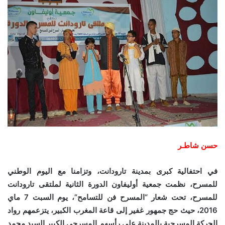
حسن شاطـر
في احتفالية كبرى بمدينة تارودانت، وتزامنا مع اليوم الوطني
للمسرح، نظمت جمعية أوليفاون الدورة الثانية لملتقى تارودانت
للمسرح، تحت شعار “المسرح فن للتسامح”، يوم السبت 7 ماي
2016، حيث حج جمهور غفير إلى قاعة المغرب الكبير، يتزعمهم رواد
الحركة المسرحية بالمدينة على رأسهم المسرحي الكبير السيد محمد