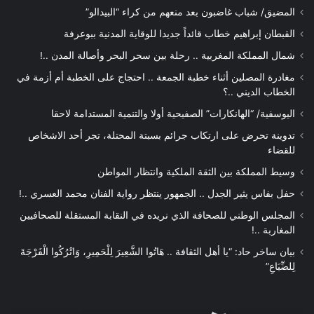
المضيق/ شباب غاضبون بعد منعهم من كراء “البيدالو”
القبطان إبراهيم خطاب قائداً جديدا للوقاية المدنية ببوعرفة
شمال المملكة المغربية .. رحلة بين سحر البحر وأصالة المدن ..!
مغادرة المصلين أثناء خطبة الجمعة .. احتجاج على الخطبة أم أزمة في
الخطاب الديني ..؟
اليوسفية/ “الهانكارات” الصفيحية أولا والتنمية المستدامة لاحقا
تدوينة تحرض على ارتكاب جرائم بسبتة المحتلة، تجر أحد الاشخاص
للقضاء
وسيط المملكة بين الثقة الملكية وانتظار المواطن
حفل بفاس يثير الجدل .. الجمهور ينتظر رواية الفنان محمد العسري ..!
المجلس الوطني للصحافة الذي نريده في النقابة المستقلة للصحافيين
المغاربة ..!
بيان ساخر حاد: “يا أهل الثقافة .. هَاتُوا الشَّعِيرَ لِلْحَمِيرِ، وَاتْرُكُوا الْفَرْجَةَ
لِلضِّبَاعِ”