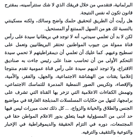
البرلمانية، فتقدمي من خلال فريقك الذي لا شك ستترأسينه، بمقترح
قانون تكون له نفس النتيجة.
هل رأيت أن الطريق لتحقيق حلمك واضح وسالك، ولكنه مسكينتي
بالنسبة لك هو من السهل الممتنع أو المستحيل.
لكن لا بد أن تعلمي سيدتي، أنه لا توجد في بريطانيا سيدة على رأس
قناة ممولة من جيوب المواطنين تحتقر البريطانيين وتعمل على
تسطيح وعيهم. كما عليك أن تعلمي أن ديمقراطيتهم لا تحمي سيدة
التحكم الأولى من أن تحاسب ضدا على رئيس جاءت به صناديق
الاقتراع، ولا توجد لديهم سيدة على رأس قناة عمومية تقدم منتوجا
إعلاميا يقتات من الهشاشة الاجتماعية، والجهل، والفقر، والأمية،
والإقصاء، وتكريس الصور النمطية المدمرة للتماسك الاجتماعي،
وتهمش الكفاءات الاعلامية التي تزخر بها القناة التي تشرف على
برامجها، لتنهل من حكايات المسلسلات المدبلجة الغارقة في مواضيع
الجنس والطلاق والخيانة والزواج، … كل ذلك تحت مبررات ليس فيها
حد أدنى من المسؤولية فيما يتعلق بدور الاعلام المواطن حقا في
المجتمعات، دوره في التزام الحقيقة والديموقراطية في الإخبار
والتوعية والتثقيف والترفيه.