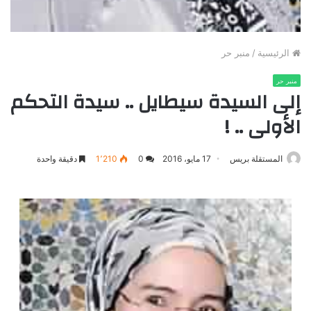
الرئيسية
/
منبر حر
منبر حر
إلى السيدة سيطايل .. سيدة التحكم
الأولى .. !
المستقلة بريس
17 مايو، 2016
0
1٬210
دقيقة واحدة