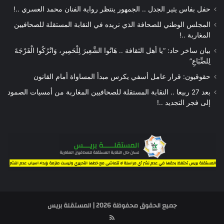
حفل بفاس يثير الجدل .. الجمهور ينتظر رواية الفنان محمد العسري ..!
المجلس الوطني للصحافة الذي نريده في النقابة المستقلة للصحافيين
المغاربة ..!
بيان ساخر حاد: “يا أهل الثقافة .. هَاتُوا الشَّعِيرَ لِلْحَمِيرِ، وَاتْرُكُوا الْفَرْجَةَ
لِلضِّبَاعِ”
حقوقيون: قرار عامل أسفي يكرس مبدأ المساواة أمام القانون
بعد 27 ربيعا .. النقابة المستقلة للصحافيين المغاربة من أمسيات الصمود
إلى فجر التجديد ..!
جميع الحقوق محفوظة 2026 | المستقلة بريس
RSS