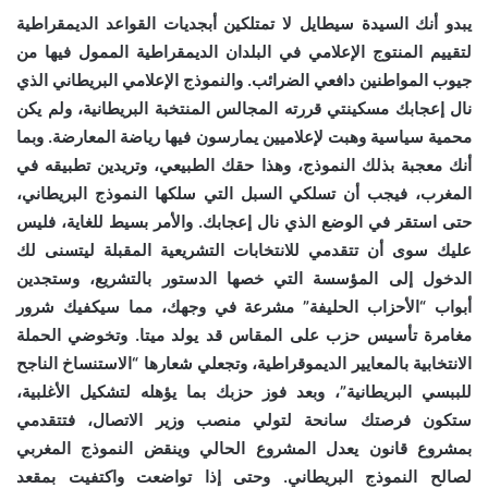
يبدو أنك السيدة سيطايل لا تمتلكين أبجديات القواعد الديمقراطية
لتقييم المنتوج الإعلامي في البلدان الديمقراطية الممول فيها من
جيوب المواطنين دافعي الضرائب. والنموذج الإعلامي البريطاني الذي
نال إعجابك مسكينتي قررته المجالس المنتخبة البريطانية، ولم يكن
محمية سياسية وهبت لإعلاميين يمارسون فيها رياضة المعارضة. وبما
أنك معجبة بذلك النموذج، وهذا حقك الطبيعي، وتريدين تطبيقه في
المغرب، فيجب أن تسلكي السبل التي سلكها النموذج البريطاني،
حتى استقر في الوضع الذي نال إعجابك. والأمر بسيط للغاية، فليس
عليك سوى أن تتقدمي للانتخابات التشريعية المقبلة ليتسنى لك
الدخول إلى المؤسسة التي خصها الدستور بالتشريع، وستجدين
أبواب “الأحزاب الحليفة” مشرعة في وجهك، مما سيكفيك شرور
مغامرة تأسيس حزب على المقاس قد يولد ميتا. وتخوضي الحملة
الانتخابية بالمعايير الديموقراطية، وتجعلي شعارها “الاستنساخ الناجح
للببسي البريطانية”، وبعد فوز حزبك بما يؤهله لتشكيل الأغلبية،
ستكون فرصتك سانحة لتولي منصب وزير الاتصال، فتتقدمي
بمشروع قانون يعدل المشروع الحالي وينقض النموذج المغربي
لصالح النموذج البريطاني. وحتى إذا تواضعت واكتفيت بمقعد