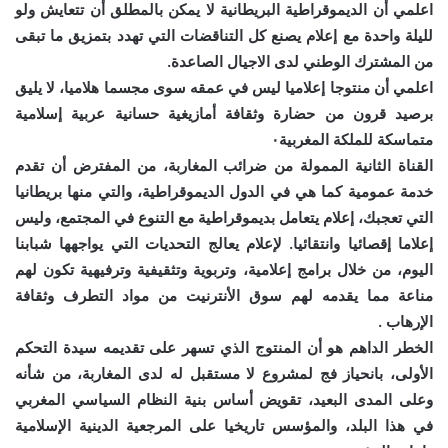
اعلمي أن الديموقراطية البريطانية لا يمكن بالمطلق أن تتعايش ولو
لليلة واحدة مع إعلام يصنع كل التناقضات التي تهدد بتمزيق ما تبقى
من المشترك الوطني لدى الاجيال الصاعدة.
اعلمي أن منتوجا إعلاميا ليس في عمقه سوى مجسما هلاميا، لا يليق
برصيد قرون من حضارة وثقافة أمازيغية حسانية عربية إسلامية
متماسكة للملكة المغربية٠
القناة الثانية الممولة من ضرائب المغاربة، من المفترض أن تقدم
خدمة عمومية كما هي في الدول الديموقراطية، والتي منها بريطانيا
التي تعجبك، إعلام يتعامل بديموقراطية مع التنوع في المجتمع، وليس
إعلاما إقصائيا وانتقائيا. لإعلام يعالج التحديات التي يواجهها شبابنا
اليوم، من خلال برامج إعلامية، وتربوية وتثقيفية وترفيهية تكون لهم
مناعة مما يقدمه لهم سوق الأنترنيت من مواد التطرف وثقافة
الإرهاب .
الخطر الداهم هو أن المنتوج الذي تسهر على تقديمه سيدة التحكم
الأولى، بانحياز فج لمشروع لا مستقبل له لدى المغاربة، من شأنه
وعلى المدى البعيد، تقويض أساس بنية النظام السياسي المغربي
في هذا البلد، والمؤسس تاريخيا على المرجعية الدينية الإسلامية