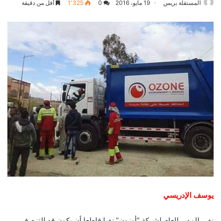
المستقلة بريس
19 مايو، 2016
0
1٬325
أقل من دقيقة
يوسف الإدريسي
نفى المدير العام لشركة “أوزون” نفيا قاطعا أن يكون قد التزم في