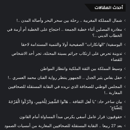
أحدث المقالات
شمال المملكة المغربية .. رحلة بين سحر البحر وأصالة المدن ..!
مغادرة المصلين أثناء خطبة الجمعة .. احتجاج على الخطبة أم أزمة في
الخطاب الديني ..؟
اليوسفية/ “الهانكارات” الصفيحية أولا والتنمية المستدامة لاحقا
تدوينة تحرض على ارتكاب جرائم بسبتة المحتلة، تجر أحد الاشخاص
للقضاء
وسيط المملكة بين الثقة الملكية وانتظار المواطن
حفل بفاس يثير الجدل .. الجمهور ينتظر رواية الفنان محمد العسري ..!
المجلس الوطني للصحافة الذي نريده في النقابة المستقلة للصحافيين
المغاربة ..!
بيان ساخر حاد: “يا أهل الثقافة .. هَاتُوا الشَّعِيرَ لِلْحَمِيرِ، وَاتْرُكُوا الْفَرْجَةَ
لِلضِّبَاعِ”
حقوقيون: قرار عامل أسفي يكرس مبدأ المساواة أمام القانون
بعد 27 ربيعا .. النقابة المستقلة للصحافيين المغاربة من أمسيات الصمود