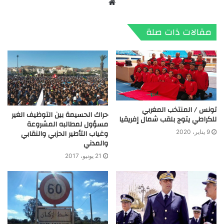
موقع
الويب
مقالات ذات صلة
تونس / المنتخب المغربي
حراك الحسيمة بين التوظيف الغير
للكراطي يتوج بلقب شمال إفريقيا
مسؤول لمطالبه المشروعة
وغياب التأطير الحزبي والنقابي
9 يناير، 2020
والمدني
21 يونيو، 2017