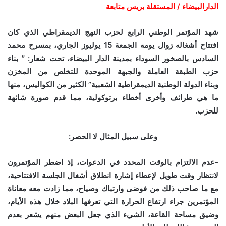
الدارالبيضاء / المستقلة بريس متابعة
شهد المؤتمر الوطني الرابع لحزب النهج الديمقراطي الذي كان
افتتاح أشغاله زوال يومه الجمعة 15 يوليوز الجاري، بمسرح محمد
السادس بالصخور السوداء بمدينة الدار البيضاء، تحت شعار: ” بناء
حزب الطبقة العاملة والجبهة الموحدة للتخلص من المخزن
وبناء الدولة الوطنية الديمقراطية الشعبية” الكثير من الكواليس، منها
ما هي طرائف وأخرى أخطاء برتوكولية، مما قدم صورة شائهة
للحزب.
وعلى سبيل المثال لا الحصر:
-عدم الالتزام بالوقت المحدد في الدعوات، إذ اضطر المؤتمرون
لانتظار وقت طويل لإعطاء إشارة انطلاق أشغال الجلسة الافتتاحية،
مع ما صاحب ذلك من فوضى وارتباك وصياح، مما زادت معه معاناة
المؤتمرين جراء ارتفاع الحرارة التي تعرفها البلاد خلال هذه الأيام،
وضيق مساحة القاعة، الشيء الذي جعل البعض منهم يشعر بعدم