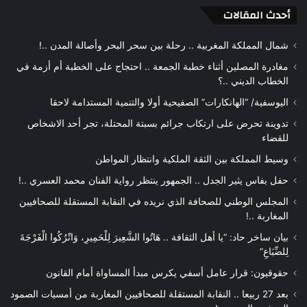
أحدث المقالات
شمال المملكة المغربية .. رحلة بين سحر البحر وأصالة المدن ..!
مغادرة المصلين أثناء خطبة الجمعة .. احتجاج على الخطبة أم أزمة في
الخطاب الديني ..؟
اليوسفية/ “الهانكارات” الصفيحية أولا والتنمية المستدامة لاحقا
تدوينة تحرض على ارتكاب جرائم بسبتة المحتلة، تجر أحد الاشخاص
للقضاء
وسيط المملكة بين الثقة الملكية وانتظار المواطن
حفل بفاس يثير الجدل .. الجمهور ينتظر رواية الفنان محمد العسري ..!
المجلس الوطني للصحافة الذي نريده في النقابة المستقلة للصحافيين
المغاربة ..!
بيان ساخر حاد: “يا أهل الثقافة .. هَاتُوا الشَّعِيرَ لِلْحَمِيرِ، وَاتْرُكُوا الْفَرْجَةَ
لِلضِّبَاعِ”
حقوقيون: قرار عامل أسفي يكرس مبدأ المساواة أمام القانون
بعد 27 ربيعا .. النقابة المستقلة للصحافيين المغاربة من أمسيات الصمود