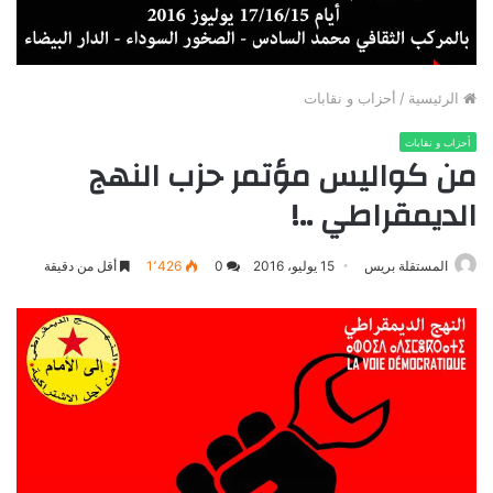
الرئيسية
/
أحزاب و نقابات
أحزاب و نقابات
من كواليس مؤتمر حزب النهج
الديمقراطي ..!
المستقلة بريس
15 يوليو، 2016
0
1٬426
أقل من دقيقة