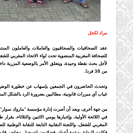
مراد لكحل
عقد الصحافيات والصحافيون والعاملات والعاملون المن
لأجل بحث نقطة وحيدة، ويتعلق الأمر بالوضعية المزرية دا
من 38 فردا.
وتحدث الحاضرون في الجمعين بإسهاب عن خطورة الوضع، 
غياب أي مبررات قانونية، مطالبين بضرورة الرد بالشكل ا
من جهة أخرى، وبعد أن أصرت إدارة مؤسسة “ماروك سوار” ع
في اللائحة الأولية، وإخبارها يومي الاثنين والثلاثاء، بقرا
المغربي للشغل، واللجنة النقابية التابعة للنقابة الوطنية 
فكانت البداية بدعوة أعوان قضائيون لتسجيل محاضر قانو