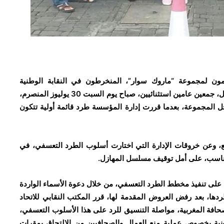
تمون لمجموعة “ماروك سوار”، المنخرطون في النقابة الوطنية
للصحافة المغربية المنضوية تحت لواء الاتحاد المغربي للشغل، جمعين عامين استثنائيين، صباح يوم السبت 30 يوليوز المنصرم،
خل المجموعة، بعدما قررت إدارة المؤسسة طرد قائمة أولية تتكون
وعن خروقات الإدارة التي اختارت أسلوب الطرد التعسفي، في
لمناسب، على أمل توقيف مسلسل المهازل.
لى تنفيذ مخطط الطرد التعسفي، من خلال دعوة الأسماء الواردة
ر طردها، بعد رفض العروض المقدمة لها، قرر المكتب النقابي للاتحاد
للصحافة المغربية، مواصلة التنسيق للرد على هذا الأسلوب التعسفي،
نية بخصوص عملية منع العمال والصحافيين من الالتحاق بمقرات