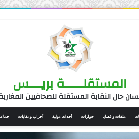
المستقلــــــة بريــــس
سان حال النقابة المستقلة للصحافيين المغاربة
نات
ملفات و قضايا
حوارات
أحداث دولية
أحزاب و نقابات
جماعا