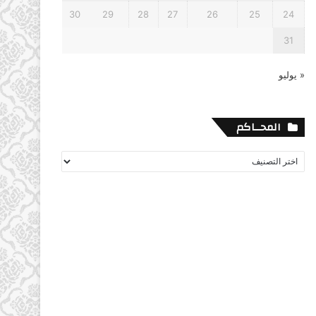
30
29
28
27
26
25
24
31
« يوليو
المحــاكم
المحــاكم