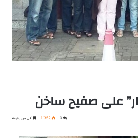
” على صفيح ساخن
0
1٬352
أقل من دقيقة