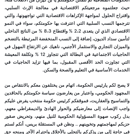
حيث جعلتموه مرجعيتكم الاقتصادية في معالجة الإرث السلبي،
واقتراح الحلول لمواجهة الإكراهات الاقتصادية التي تواجهونها، والتي
تترجمها النسب السلبية التي اعترفت بها حكومتكم، سواء في النمو
الاقتصادي الذي لن يتعدى 2،2 % واقتطاع 8،3 % من الناتج الداخلي
لتأمين سداد الديون، إضافة إلى النسب المنخفضة المرتبطة بالتضخم
والميزان التجاري والاستثمار الأجنبي، ناهيك عن الارتفاع المهول في
الحاجيات الاجتماعية في البطالة التي تتجاوز 12 % وتكلفة المعيشة
التي تجاوزت الحد الأقصى المقبول، بما فيها تزايد الحاجيات في
الخدمات الأساسية في التعليم والصحة والسكن.
لا يصح لكم يارئيس الحكومة، اتهام من يختلفون معكم بالانتقاص من
المجهود الحكومي، واعتبار من يعارضون سياسة حكومتكم بالحاقدين
والتماسيح والعفاريت، فموقفكم كرئيس حكومة منتخب يفرض عليكم
واجب الإنصات إلى معارضيكم والحوار الهادئ والديمقراطي معهم،
بدل ركوب صهوة المسؤولية الحكومية للنيل منهم، وتحريض صقور
حزبكم لمهاجمتهم وتخوينهم .. ونظن في المستقلة بريس، أنكم لستم
في حاجة إلى من يذكركم بالتحلي بالأخلاق واحترام الآخر ومنحه حق