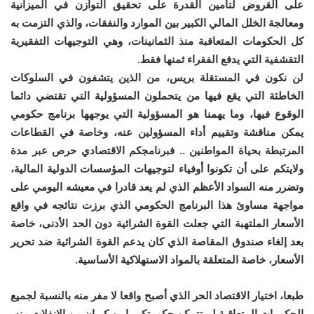
على القروض لتأمين القدرة على تحقيق التوازن في الميزانية
ومعالجة الخلل المالي الكبير بين الموارد والنفقات، والذي التزمت به
كل الحكومات المتعاقبة منذ الثمانينات، وهي التوجيهات التفقيرية
التقشفية التي يدفع الفقراء ثمنها فقط.
لن نكون في المستقلة بريس، من الذين يتشفون في السلوكات
الخاطئة التي يقع فيها من يتحملون المسؤولية التي تقتضي دائما
الوقوع فيها، وما يهمنا هو المسؤولية التي يوجهها برنامج حكومي
يمكن مناقشة وتقييم أداء المسؤولين عنه، وخاصة في القطاعات
المرتبطة بحياة المواطنين .. فبرنامجكم الاقتصادي حرص عبر مدة
ولايتكم على أن تكونوا أوفياء لتوجيهات المؤسسات الدولية المالية،
وتضرر منه السواد الأعظم الذي لم يعد قادرا في معيشه اليومي على
مواجهة مساوئ هذا البرنامج الحكومي الذي برزت نتائجه في واقع
الأسعار الملتهبة التي جعلت القوة الشرائية دون الحد الأدنى، خاصة
بعد إلغاء صندوق المقاصة الذي كان يدعم القوة الشرائية ضد تحرير
الأسعار، خاصة المتعلقة بالمواد الاستهلاكية الأساسية.
طبعا، اختيار الاقتصاد الحر الذي أصبح واقعا لا مفر منه بالنسبة لجميع
الحكومات المتعاقبة لم تتمكن حكومتكم يا بن كيران من الانفلات منه،