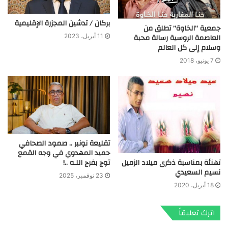
بركان / تدشين المجزرة الإقليمية
جمعية “الخاوة” تطلق من
العاصمة الروسية رسالة محبة
11 أبريل، 2023
وسلام إلى كل العالم
7 يونيو، 2018
تقليعة نونبر .. صمود الصحافي
حميد المهدوي في وجه القمع
توج بفرج اللـه ..!
تهنئة بمناسبة ذكرى ميلاد الزميل
نسيم السعيدي
23 نوفمبر، 2025
18 أبريل، 2020
اترك تعليقاً