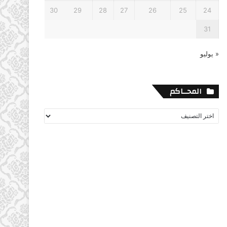
30
29
28
27
26
25
24
31
« يوليو
المحــاكم
المحــاكم