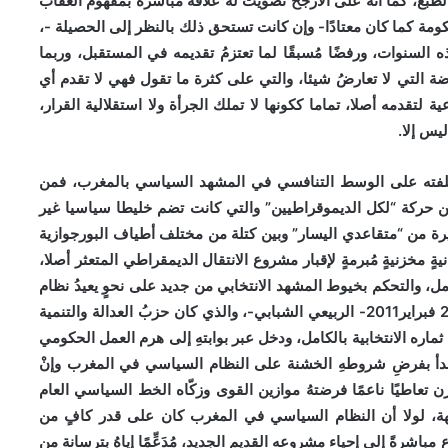
الطبع، كما أنه على الأرجح تصويتٌ له علاقة مباشرة بمفهوم العقاب
كومة كما كان معتادًا- وإن كانت تستحق ذلك بالنظر إلى الحصيلة -،
 السنوات، ورفضًا مُسبقًا لما تعتزمُ تقديمه في المستقبل، وربما
ضة التي لا تعارضُ شيئا، والتي على كثرة ما تقول فهي لا تقدم أي
لتقدمه أصلا، تماما ككونها لا تملك الجرأة ولا استقلالية القرار،
يس إلا.
ي خلفته على الوسط التنافسي في المشهد السياسي بالمغرب، فمن
 عن حركة “لكل الديموقراطيين” والتي كانت تضم خليطا سياسيا غير
ة من “متقاعدي اليسار” وبين كتلة من مختلف أطياف البورجوازية
يةٍ مخزنيةٍ مُبرمةٍ لإقبار مشروع الانتقال الديمقراطي المتعثر أصلا،
والتحكم بخيوط المشهد الانتخابي من جديد على نحوٍ يعيدُ نظام
المخزن إلى مُربّعه الأول، قبل أن يعصف بذلك كلّه حراكُ 20 فبراير2011- الربيعي الشبابي-، والذي كان حزبُ العدالة والتنمية
 ثماره الانتخابية بالكامل، ودخل عبر بوابتهِ إلى هرم العمل الحكومي
ويبدأ بفرضِ شروطهِ الخشنة على النظام السياسي في المغرب وإنْ
 تعاطيًا ناعمًا فرضتهُ موازين القوى وزكّاه الخط السياسي العام
اجهة، لولا أن النظام السياسي في المغرب كان على قدر كافٍ من
شرةً إلى إحياء مشروعه القديم الجديد، مُدَعِّمًا إياهُ بترسانة من