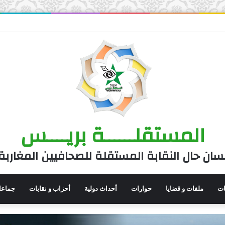
المستقلــــــة بريــــس
سان حال النقابة المستقلة للصحافيين المغاربة
نات
ملفات و قضايا
حوارات
أحداث دولية
أحزاب و نقابات
جماعا