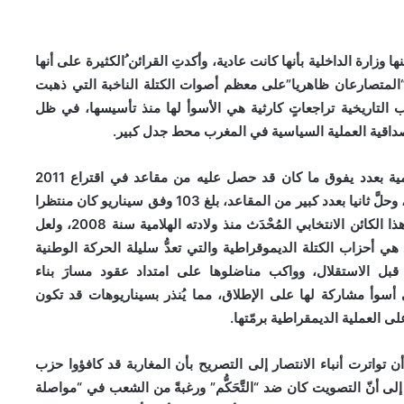
ارة الداخلية بأنها كانت عادية، وأكدتِ القرائن ُالكثيرة على أنها
“المتصارعان ظاهريا”على معظم أصوات الكتلة الناخبة التي ذهبت
تاريخية تراجعاتٍ كارثية هي الأسوأ لها منذ تأسيسها، في ظل
داقية العملية السياسية في المغرب محط جدل كبير.
ولَئِنْ كانتِ النتائجُ قد أسفرت عن فوز حزب العدالة والتنمية بعدد يفوق ما كان قد حصل عليه من مقاعد في اقتراع 2011
التشريعي، فإنّ حزب الأصالة والمعاصرة هو الآخر لم يفشل، وحلَّ ثانيا بعدد كبير من المقاعد، بلغ 103 وفق سيناريو كان منتظرا
بالنظر إلى حجم البروباغندا الدعائية الضخمة التي لازمت هذا الكائن الانتخابي المُحْدَث منذ ولادته الهلامية سنة 2008، ولعل
هي أحزاب الكتلة الديموقراطية والتي تعدُّ سليلة الحركة الوطنية
بل الاستقلال، وواكب مناضلوها على امتداد عقود مسارَ بناء
 أسوأ مشاركة لها على الإطلاق، مما يُنذر بسيناريوهات قد تكون
لعملية الديمقراطية برمّتها.
 تواترت أنباء الانتصار إلى التصريح بأن المغاربة قد كافؤوا حزب
لى أنّ التصويت كان ضد “التَّحَكُّم” ورغبةً من الشعب في “مواصلة