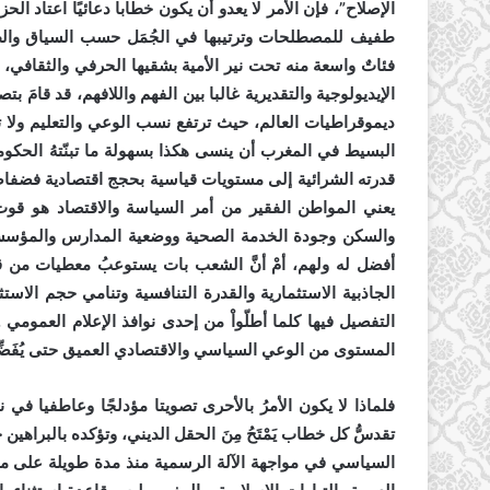
الإصلاح”، فإن الأمر لا يعدو أن يكون خطابا دعائيًا اعتاد ال
طفيف للمصطلحات وترتيبها في الجُمَل حسب السياق والظر
فئاتٌ واسعة منه تحت نير الأمية بشقيها الحرفي والثقافي، و
الإيديولوجية والتقديرية غالبا بين الفهم واللافهم، قد قامَ بت
ديموقراطيات العالم، حيث ترتفع نسب الوعي والتعليم ولا ت
البسيط في المغرب أن ينسى هكذا بسهولة ما تبنّتهُ الحك
قدرته الشرائية إلى مستويات قياسية بحجج اقتصادية فضفاضة 
يعني المواطن الفقير من أمر السياسة والاقتصاد هو قو
والسكن وجودة الخدمة الصحية ووضعية المدارس والمؤسسا
أفضل له ولهم، أمْ أنَّ الشعب بات يستوعبُ معطيات من 
الجاذبية الاستثمارية والقدرة التنافسية وتنامي حجم الاستثم
التفصيل فيها كلما أطلّواْ من إحدى نوافذ الإعلام العموم
المستوى من الوعي السياسي والاقتصادي العميق حتى يُفَضِّلَ
فلماذا لا يكون الأمرُ بالأحرى تصويتا مؤدلجًا وعاطفيا في 
تقدسُّ كل خطاب يَمْتَحُ مِنَ الحقل الديني، وتؤكده بالبراهين
السياسي في مواجهة الآلة الرسمية منذ مدة طويلة على مس