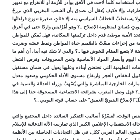
حزب استخدامه كلما لاحت في الأفق بوادر للأزمة أو للانفراج مع تدوير
فية، وإلا فكيف يُعقل أن نصدق بأن الشعب المغربي الذي ترزحُ
لا يستقطبُ الخطابُ السياسي منه إلا فئاتٍ صغيرة تتوزع قراءاتُها
صويتٍ مُساندٍ لمنظومة الإصلاح ..؟ وهو أَمْرٌليس واردًا حتى في أعرق
جد الأمية موطئ قدم داخل تركيبتها السكانية، فهل يُمكن للمواطن
ومة من إجراءات مسّتْ بالصّميم حياة المواطن ونمط عيشه وضربت
لا يتسع المقام للخوض فيها ..؟ والذي لا شك فيه أبدا، أن أهم ما
ت اليوم وأسعار المواد الأساسية وثمن المحروقات وفرص الشغل
ت التعليمية التي تحتضن أبناءه وعليها يعول في ضمان مستقبل
قبيل انخفاض العجز وارتفاع مستوى الأداء الحكومي وصعود معدل
ارات الخارجية المباشرة والتي يُسْهِبُ وزراء العدالة والتنمية في
ي ..؟ فهل وصل المغرب بشرائحه الاجتماعية المسحوقة حقا إلى هذا
”الإصلاحَ البنيويّ العميق” على حساب قوته اليومي ..؟
نفس الوقت، تُفسّرُهُ أساليب التفكير السائدة داخل المجتمع والتي
 حالة الاستقطاب الإعلامي الكبير الذي تمارسه الآلة الدعائية للإسلام
توى العالم العربي ككل، في ظل التجاذبات الحاصلة بين الأنظمة