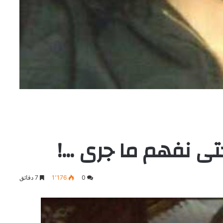
 حتى نفهم ما جرى …!
0
1٬176
7 دقائق