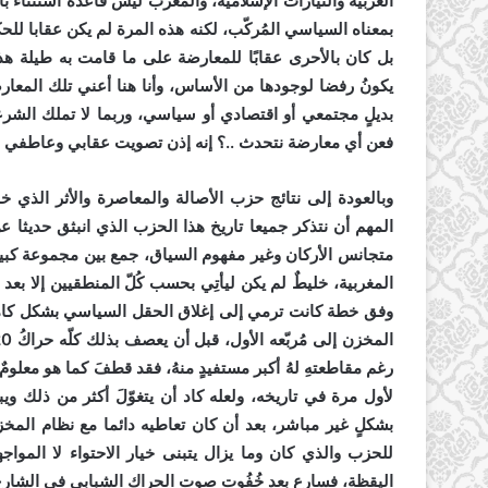
العربية والتيارات الإسلامية، والمغرب ليس قاعدة استثناء ب
بمعناه السياسي المُركّب، لكنه هذه المرة لم يكن عقابا للح
بل كان بالأحرى عقابًا للمعارضة على ما قامت به طيلة هذه
يكونُ رفضا لوجودها من الأساس، وأنا هنا أعني تلك المعار
بديلٍ مجتمعي أو اقتصادي أو سياسي، وربما لا تملك الشرعية 
فعن أي معارضة نتحدث ..؟ إنه إذن تصويت عقابي وعاطفي ل
وبالعودة إلى نتائج حزب الأصالة والمعاصرة والأثر الذ
المهم أن نتذكر جميعا تاريخ هذا الحزب الذي انبثق حديثا
متجانس الأركان وغير مفهوم السياق، جمع بين مجموعة كبير
المغربية، خليطٌ لم يكن ليأتِي بحسب كُلّ المنطقيين إلا بعد ن
وفق خطة كانت ترمي إلى إغلاق الحقل السياسي بشكل كامل، 
رغم مقاطعتهِ لهُ أكبر مستفيدٍ منهُ، فقد قطفَ كما هو معلومٌ
لأول مرة في تاريخه، ولعله كاد أن يتغوّلَ أكثر من ذلك 
بشكلٍ غير مباشر، بعد أن كان تعاطيه دائما مع نظام المخزن
للحزب والذي كان وما يزال يتبنى خيار الاحتواء لا المو
اليقظة، فسارع بعد خُفُوت صوت الحراك الشبابي في الشارع مبا