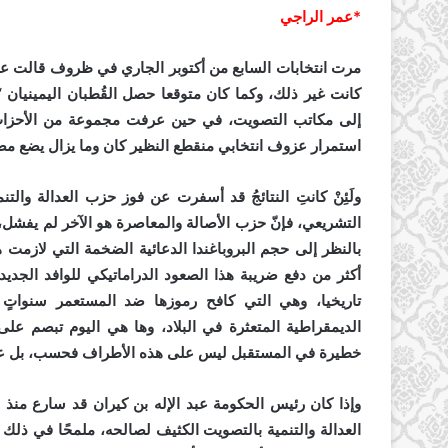
*عمر الراجي
مرت انتخابات السابع من أكتوبر الجاري في ظروف قالت عنها وز
كانت غير ذلك، وكما كان متوقعا حصل القُطبان اليمينيان 
إلى مكاتب التصويت، في حين عرفت مجموعة من الأحزاب ال
استمرار عزوف انتخابي منقطع النظير كان وما يزال يضع مص
أكثر من دفع ضريبة هذا الصعود الدراماتيكي للوافد الجديد 
تاريخيا، وهي التي كافح رموزها ضد المستعمر سنواتٍ ق
الديمقراطية المتعثرة في البلاد، وها هي اليوم تبصم على
خطيرة في المستقبل ليس على هذه الأطراف فحسب، بل على ا
وإذا كان رئيس الحكومة عبد الإله بن كيران قد سارع منذ أن
العدالة والتنمية بالتصويت الكثيف لصالحه، ملمحًا في ذلك إ