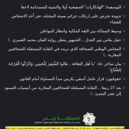
اليوسفية/ “الهانكارات” الصفيحية أولا والتنمية المستدامة لاحقا
تدوينة تحرض على ارتكاب جرائم بسبتة المحتلة، تجر أحد الاشخاص
للقضاء
وسيط المملكة بين الثقة الملكية وانتظار المواطن
حفل بفاس يثير الجدل .. الجمهور ينتظر رواية الفنان محمد العسري ..!
المجلس الوطني للصحافة الذي نريده في النقابة المستقلة للصحافيين
المغاربة ..!
بيان ساخر حاد: “يا أهل الثقافة .. هَاتُوا الشَّعِيرَ لِلْحَمِيرِ، وَاتْرُكُوا الْفَرْجَةَ
لِلضِّبَاعِ”
حقوقيون: قرار عامل أسفي يكرس مبدأ المساواة أمام القانون
بعد 27 ربيعا .. النقابة المستقلة للصحافيين المغاربة من أمسيات الصمود
إلى فجر التجديد ..!