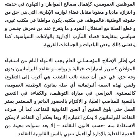
الموظفين العموميين، كإهمال مصالح المواطن و التهاون في خدمته
و ابتزازه ماديا و معنويا مقابل قضاء لوازمه الإدارية، التي هي حق من
حقوقه الوطنية، فالموظف في مكتبه، يكون مواطنا في مكتب غيره،
و قطع الصلة مع استغلال النفوذ و ما يتفرع عنه من تحرش جنسي و
سياسي بمقايضة قضاء المآرب الإدارية بالولاءات السياسية، كما
يتفشى ذالك ببعض البلديات و الجماعات القروية.
في إطار الإصلاح المؤسساتي العام يجب الانتهاء التام من استغباء
المواطن كتمرير امتيازات خيالية و رواتب و تقاعد للبرلمانيين بدون
وجه حق، في حين أن صفة نائب الشعب هي أقرب إلى التطوع،
وليس لهذه الصفة ألبرلمانية أي صلة بقانون الوظيفة العمومية،
كالمستوى الدراسي في مباراة التوظيف، والكفاءة في التعيين
بالنسبة للمناصب العليا، و الالتزام بالحضور الدائم و المستمر بمقر
العمل حتى بلوغ السنين أو السن القانونية للتقاعد، كما أن صرف
التقاعد للبرلمانيين لا يمكن اعتباره إلا ريعا بحكم أن التقاعد لا يمكن
الاستفادة منه -حسب قانون التقاعد – إلا بعد سنوات معينة من
الخدمة الفعلية بالإدارة أو العمل تنتهي بالسن القانونية للتقاعد.