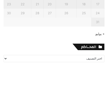
23
22
21
20
19
18
17
30
29
28
27
26
25
24
31
« يوليو
المحــاكم
المحــاكم