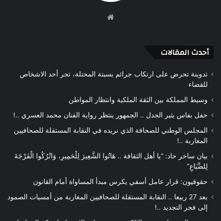
موقع
الويب
أحدث المقالات
تدوينة تحرض على ارتكاب جرائم بسبتة المحتلة، تجر أحد الاشخاص
للقضاء
وسيط المملكة بين الثقة الملكية وانتظار المواطن
حفل بفاس يثير الجدل .. الجمهور ينتظر رواية الفنان محمد العسري ..!
المجلس الوطني للصحافة الذي نريده في النقابة المستقلة للصحافيين
المغاربة ..!
بيان ساخر حاد: “يا أهل الثقافة .. هَاتُوا الشَّعِيرَ لِلْحَمِيرِ، وَاتْرُكُوا الْفَرْجَةَ
لِلضِّبَاعِ”
حقوقيون: قرار عامل أسفي يكرس مبدأ المساواة أمام القانون
بعد 27 ربيعا .. النقابة المستقلة للصحافيين المغاربة من أمسيات الصمود
إلى فجر التجديد ..!