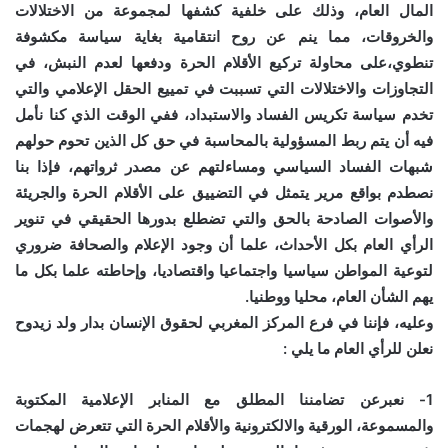
المال العام، وذلك على خلفية كشفها لمجموعة من الاختلالات
والخروقات، مما ينم عن روح انتقامية بغاية سياسة مكشوفة
تنطوي،على محاولة تركيع الأقلام الحرة ودفعها لعدم النبش، في
التجاوزات والاختلالات التي تسببت في تمييع الحقل الإعلامي والتي
تخدم سياسة تكريس الفساد والاستبداد، ففي الوقت الذي كنا نأمل
فيه أن يتم ربط المسؤولية بالمحاسبة في حق كل الذين تحوم حولهم
شبهات الفساد السياسي ومساءلتهم عن مصدر ثرواتهم، فإذا بنا
نصطدم بواقع مرير يتمثل في التضييق على الأقلام الحرة والجريئة
والأصوات الصادحة بالحق والتي تضطلع بدورها الحقيقي في تنوير
الرأي العام بكل الأحداث، علما أن وجود الإعلام والصحافة ضروري
لتوعية المواطن سياسيا واجتماعيا واقتصاديا، وإحاطته علما بكل ما
يهم الشأن العام، محليا ووطنيا.
وعليه، فإننا في فرع المركز المغربي لحقوق الإنسان بدار ولد زيدوح
نعلن للرأي العام ما يلي :
1- نعبرعن تضامننا المطلق مع المنابر الإعلامية المكتوبة
والمسموعة، الورقية والالكترونية والأقلام الحرة التي تتعرض لهجمات