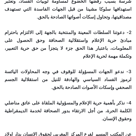
شرسة بسبب رفضها الخضوع لمساومة لوبيات الفساد، ونعتبر
استهدافها سلوكا مشينا من قبل الجهات الفاسدة التي تستهدف
مصداقيتها، وتحاول إسكات أصواتها الصادحة بالحق.
2- دعوتنا السلطات المعينة والمنتخبة بالجهة إلى الالتزام باحترام
مبادئ حرية الإعلام واستقلالية الصحافة وحق الحصول على
المعلومات، باعتبار هذا الحق جزء لا يتجزأ من حق حرية التعبير،
وتكملة مهمة لحرية الإعلام
3- ندعو الجهات المسؤولة للوقوف في وجه المحاولات اليائسة
لرموز الفساد السياسي والهادفة للنيل من استقلالية الجسم
الصحفي وإسكات الأصوات الصادحة بالحق.
4- نذكر بأهمية حرية الإعلام والمسؤولية الملقاة على عاتق مناضلي
الكلمة الحرة، من أجل الارتقاء بدور الصحافة لخدمة الديمقراطية
وحقوق الإنسان.
عن المكتب المسير لفرع المركز المغربي لحقوق الإنسان بدار اولاد