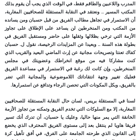
المدرب واللاعبين والطاقم فقط، في الوقت الذي يجب أن يقوم بذلك
المكتب المسير .. ونعتقد في النقابة المستقلة للصحافيين المغاربة،
أن الاستمرار في تجاهل مطالب الفريق من قبل حسبان ومن يسانده
من المكتب ومن المنخرطين لن يساعد على الإطلاق على تجاوز
الأزمة التي ترخي بظلالها وثقلها على حاضر ومستقبل الفريق في
بطولة هذه السنة .. وبعيدا عن المزايدات الرخيصة، نقول ل. حسبان
كفاك تعنتا وتصريحات مجانية عن إرث الماضي البعيد والقريب الذي
كنت مشاركا فيه من موقع انخراطك وعضويتك في مجلس
المنخرطين، وإن كانت لك رغبة في الاستمرار في مساعدة الفريق
فعليك تغيير وجهة انتقاداتك اللاموضوعية والمجانية التي تضر
بالفريق، وبكل المكونات التي تحصن الرجاء وتدافع عن استمرارها.
لسنا في المستقلة بريس، لسان حال النقابة المستقلة للصحافيين
المغاربة، إلا مع السلوكات التي تخدم الفريق وتمكنه من تجاوز الأزمة
الخانقة التي يمر منها حاليا، وعليك يا حسبان، أن تدرك أنك تسير
فريقا هاويا لم ينتقل بعد إلى مستوى الفريق المحترف الذي يخضع
إلى القانون الذي طرحته الجامعة على الفرق، في أفق تأهيل كرة