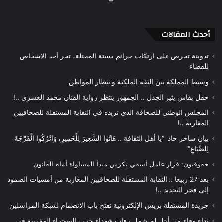
الويب
أحدث المقالات
تدوينة تحرض على ارتكاب جرائم بسبتة المحتلة، تجر أحد الاشخاص
للقضاء
وسيط المملكة بين الثقة الملكية وانتظار المواطن
حفل بفاس يثير الجدل .. الجمهور ينتظر رواية الفنان محمد العسري ..!
المجلس الوطني للصحافة الذي نريده في النقابة المستقلة للصحافيين
المغاربة ..!
بيان ساخر حاد: “يا أهل الثقافة .. هَاتُوا الشَّعِيرَ لِلْحَمِيرِ، وَاتْرُكُوا الْفَرْجَةَ
لِلضِّبَاعِ”
حقوقيون: قرار عامل أسفي يكرس مبدأ المساواة أمام القانون
بعد 27 ربيعا .. النقابة المستقلة للصحافيين المغاربة من أمسيات الصمود
إلى فجر التجديد ..!
جريدة المستقلة بريس الإلكترونية تفتح باب الانضمام لشبكة المراسلين
نداء وفاء من أجل لم شمل رفات شهداء حرب الصحراء المغربية في