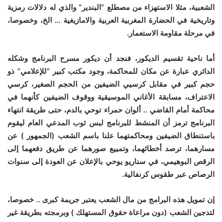
الشعبية، مثلا الاستهزاء من مصطلع “البندير” والذي له دلالات رمزية
وتاريخية في الحضارة المغربية العربية والامازيغية … الخ، وخصوصا،
في مرحلة مقاومة الاستعمار.
أما ناحية تقسيم الديكور، فنجد أن ديكور مسرح البرنامج وشكله
الدائري عبارة عن مكان للمحاكمة، وجود مكتب كبير “للإعلامي” ذو
حجم كبير في مقابل كرسيي الضيفين من الحجم الصغير، كرسي
الاعتراف، مسابقة الأغاني الموسيقية ووقوف الضيفين كأنهما في
محاكمة أمام القاضي .. ألوان حمراء توحي بالدم، حتى طريقة انتهاء
البرنامج ترمز أن المنشط للبرنامج لبس ثوب المدعي العام ليقوم
باستنطاق الضيفين ومحاكمتهما علنا باسم الشعب (الجمهور ) عن
مسارهما، ترصد أخطائهما، وتمييع صورهما عن طريق دفعهما إلى
الرقص البوهيمي، في سناريو يوحي بالإعلان عن العودة إلى سنوات
الرصاص عبر طقوس كرنفالية.
إن تمويل هذه البرامج من مال الشعب يعتبر جريمة كبرى .. خصوصا،
لتدجين الشعب (دون مراعاة حقوق المستهلك ) وبرمجته بطريقة غير