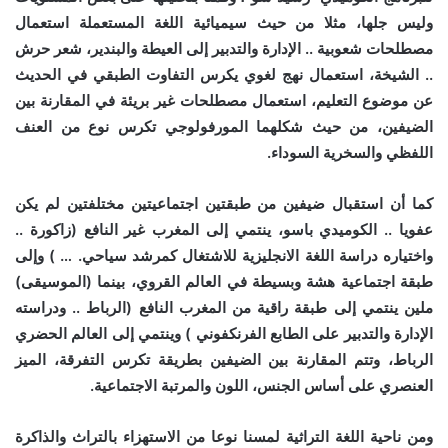
وليس جلها، مثلا من حيث سيميائية اللغة المستعملة استعمال
مصطلحات شعوبية .. الإدارة والتدبير إلى العيطة والبندير، شعر حرش
.. الشيخة، استعمال نهج لغوي يكرس التفاوت الطبقي في الحديث
عن موضوع التعليم، استعمال مصطلحات غير بريئة في المقارنة بين
الضيفين، من حيث شكلهما المورفولوجي تكرس نوع من العنف
اللفظي والسخرية السوداء.
كما أن استقبال ضيفين من طبقتين اجتماعيتين مختلفتين لم يكن
عفويا .. الكوميدي باسو، ينتمي إلى المغرب غير النافع (زاكورة ..
واختياره دراسة اللغة الانجليزية للاشتغال كمرشد سياحي. … ) وإلى
طبقة اجتماعية هشة وبسيطة في العالم القروي، بينما (الموسيقى)
ملين ينتمي إلى طبقة راقية من المغرب النافع (الرباط .. ودراسته
الإدارة والتدبير على الطابع الفرنكفوني ) وينتمي إلى العالم الحضري
الرباط، وتتم المقارنة بين الضيفين بطريقة تكرس التفرقة، الميز
العنصري على أساس الجنس، اللون والمرتبة الاجتماعية.
ومن ناحية اللغة التراثية لمسنا نوعا من الاستهزاء بالتراث والذاكرة