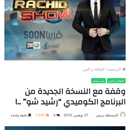
الرئيسية
/
الثقافة و الفن
الثقافة و الفن
غير مصنف
وقفة مع النسخة الجديدة من
البرنامج الكوميدي “رشيد شو” ..! ‎
المستقلة بريس
27 نوفمبر، 2016
0
1٬441
دقيقة واحدة