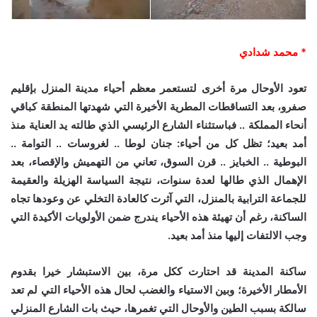
* محمد شدادي
تعود الأوحال مرة أخرى لتستعمر معظم أحياء مدينة المنزل بإقليم
صفرو، بعد التساقطات المطرية الأخيرة التي شهدتها المنطقة كباقي
أنحاء المملكة .. فباستثناء الشارع الرئيسي الذي طالته يد العناية منذ
أمد بعيد؛ تظل كل من أحياء: جنان لوطا .. لغروسات .. التوامة ..
البوطية .. الخبايز .. قرن السوق، تعاني من التهميش والإقصاء، بعد
الإهمال الذي طالها لعدة سنوات، نتيجة السياسة الهزيلة والعقيمة
للجماعة الترابية بالمنزل، التي آثرت كالعادة التخلي عن وعودها تجاه
الساكنة، رغم أن تهيئة هذه الأحياء يندرج ضمن الأولويات الأكيدة التي
وجب الالتفات إليها منذ أمد بعيد.
ساكنة المدينة قد احتارت ككل مرة، بين الاستبشار خيرا بقدوم
الأمطار الأخيرة؛ وبين الاستياء والغضب لحال هذه الأحياء التي لم تعد
سالكة بسبب الطين والأوحال التي تغمرها، حيث بات الشارع المنزلي