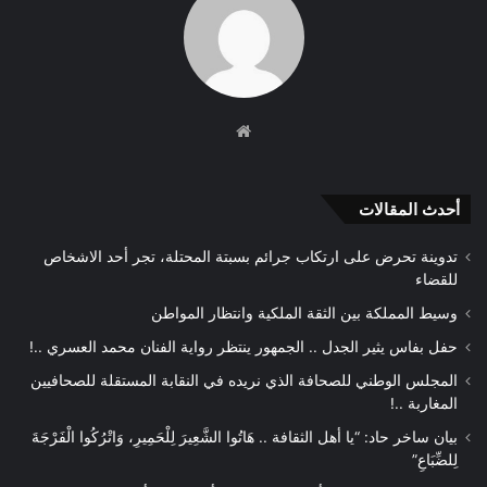
موقع
الويب
أحدث المقالات
تدوينة تحرض على ارتكاب جرائم بسبتة المحتلة، تجر أحد الاشخاص
للقضاء
وسيط المملكة بين الثقة الملكية وانتظار المواطن
حفل بفاس يثير الجدل .. الجمهور ينتظر رواية الفنان محمد العسري ..!
المجلس الوطني للصحافة الذي نريده في النقابة المستقلة للصحافيين
المغاربة ..!
بيان ساخر حاد: “يا أهل الثقافة .. هَاتُوا الشَّعِيرَ لِلْحَمِيرِ، وَاتْرُكُوا الْفَرْجَةَ
لِلضِّبَاعِ”