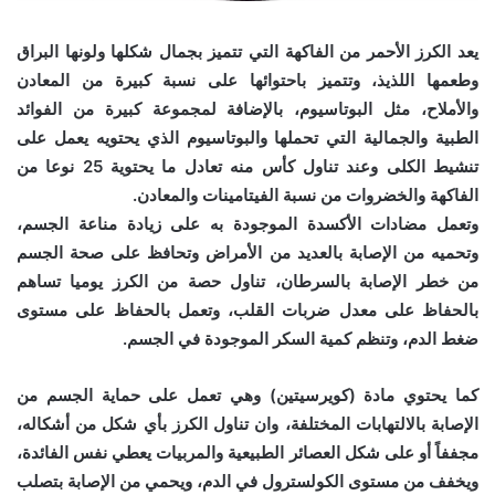
يعد الكرز الأحمر من الفاكهة التي تتميز بجمال شكلها ولونها البراق
وطعمها اللذيذ، وتتميز باحتوائها على نسبة كبيرة من المعادن
والأملاح، مثل البوتاسيوم، بالإضافة لمجموعة كبيرة من الفوائد
الطبية والجمالية التي تحملها والبوتاسيوم الذي يحتويه يعمل على
تنشيط الكلى وعند تناول كأس منه تعادل ما يحتوية 25 نوعا من
الفاكهة والخضروات من نسبة الفيتامينات والمعادن.
وتعمل مضادات الأكسدة الموجودة به على زيادة مناعة الجسم،
وتحميه من الإصابة بالعديد من الأمراض وتحافظ على صحة الجسم
من خطر الإصابة بالسرطان، تناول حصة من الكرز يوميا تساهم
بالحفاظ على معدل ضربات القلب، وتعمل بالحفاظ على مستوى
ضغط الدم، وتنظم كمية السكر الموجودة في الجسم.
كما يحتوي مادة (كويرسيتين) وهي تعمل على حماية الجسم من
الإصابة بالالتهابات المختلفة، وان تناول الكرز بأي شكل من أشكاله،
مجففاً أو على شكل العصائر الطبيعية والمربيات يعطي نفس الفائدة،
ويخفف من مستوى الكولسترول في الدم، ويحمي من الإصابة بتصلب