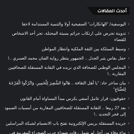
أحدث المقالات
اليوسفية/ “الهانكارات” الصفيحية أولا والتنمية المستدامة لاحقا
تدوينة تحرض على ارتكاب جرائم بسبتة المحتلة، تجر أحد الاشخاص
للقضاء
وسيط المملكة بين الثقة الملكية وانتظار المواطن
حفل بفاس يثير الجدل .. الجمهور ينتظر رواية الفنان محمد العسري ..!
المجلس الوطني للصحافة الذي نريده في النقابة المستقلة للصحافيين
المغاربة ..!
بيان ساخر حاد: “يا أهل الثقافة .. هَاتُوا الشَّعِيرَ لِلْحَمِيرِ، وَاتْرُكُوا الْفَرْجَةَ
لِلضِّبَاعِ”
حقوقيون: قرار عامل أسفي يكرس مبدأ المساواة أمام القانون
بعد 27 ربيعا .. النقابة المستقلة للصحافيين المغاربة من أمسيات الصمود
إلى فجر التجديد ..!
جريدة المستقلة بريس الإلكترونية تفتح باب الانضمام لشبكة المراسلين
نداء وفاء من أجل لم شمل رفات شهداء حرب الصحراء المغربية في