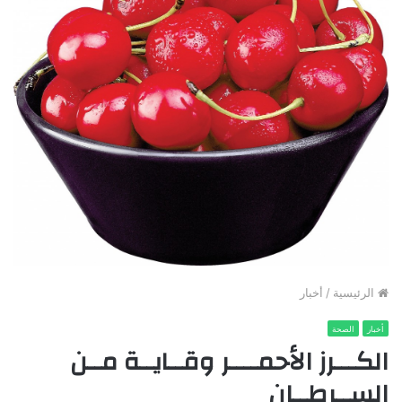
الرئيسية
/
أخبار
أخبار
الصحة
الكـــرز الأحمــــر وقــايــة مــن
الســرطــان