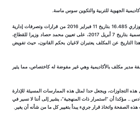
كاديمية الجهوية للتربية والتكوين سوس ماسة.
وقال أن ما تم تفويضه بالإمضاء ونيابة عن الوزير بالقرار الوزاري 16.485 بتاريخ 11 فبراير 2016 من قرارات وتصرفات إدارية
في عهد بلمختار لم يعد معمولا به منذ الإعلان بالجريدة الرسمية بتاريخ 7 أبريل 2017، على تعيين محمد حصاد وزيرا للقطاع،
هذا التاريخ عن المكلف يعتبران لاغيان بحكم القانون، حيث تفويض
صفة مدير مكلف بالأكاديمية وهي غير مفوضة له كاختصاص، مما يثير
هذه التجاوزات، ويجعل حدا لمثل هذه الممارسات المسيئة للإدارة
دس .. مؤكدا أن “استمرار ذات المنهجية”، يشير إلى أننا لا نسير في
هذه الصفحة واتخاذ قرار جريء يبدأ بتغيير كل ما من شأنه أن يغير.