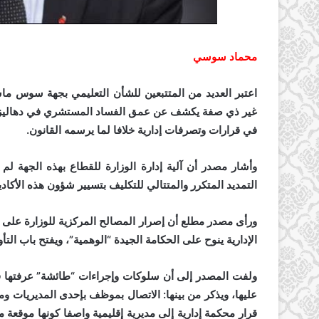
محماد سوسي
اعتبر العديد من المتتبعين للشأن التعليمي بجهة سوس ماسة
غير ذي صفة يكشف عن عمق الفساد المستشري في دهاليز قط
في قرارات وتصرفات إدارية خلافا لما يرسمه القانون.
وأشار مصدر أن آلية إدارة الوزارة للقطاع بهذه الجهة لم
التمديد المتكرر والمتتالي للتكليف بتسيير شؤون هذه الأكاد
ورأى مصدر مطلع أن إصرار المصالح المركزية للوزارة على ا
الإدارية ينوح على الحكامة الجيدة “الوهمية”، ويفتح باب الت
ولفت المصدر إلى أن سلوكات وإجراءات “طائشة” عرفتها فتر
عليها، ويذكر من بينها: الاتصال بموظف بإحدى المديريات 
قرار محكمة إدارية إلى مديرية إقليمية واصفا كونها موقعة