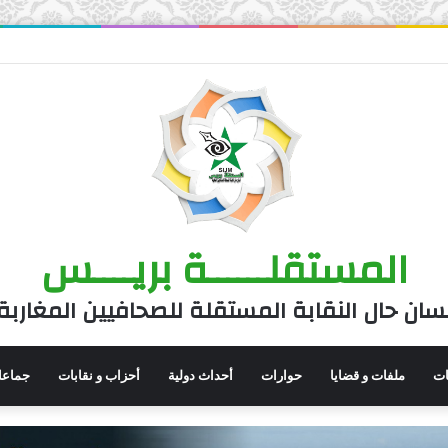
المستقلــــــة بريــــس
سان حال النقابة المستقلة للصحافيين المغاربة
نات
ملفات و قضايا
حوارات
أحداث دولية
أحزاب و نقابات
جماعا