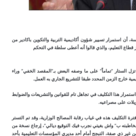
، أن استمرار تسيير شؤون أكاديمية التربية والتكوين باكادير من
اع التعليم، والذي قالوا أنه أعطى سلطة في التحكم
 تزل الستار “تماماً” على ما وصفه البعض بـ”المقصد الخفي” وراء
يمية خارج الزمن المحدد طبقا للتشريع الجاري به العمل.
ستمرار هذا التكليف في تجاهل تام للقوانين والتشريعات والضوابط
أويلات على مصراعيه.
ة التكليف هذه في غياب رقابة المصالح الوزارية، وقد تم التستر
ومخاطبته ب” واش بغيتي نجرب فيك التوقيع ديالي”، إرجاع نسخة من
 من غير ذي صفة، التبجح أمام أحد مديري المؤسسات التعليمية بأحد