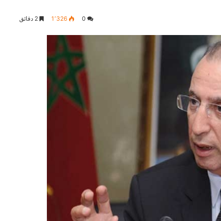
0
1٬326
2 دقائق