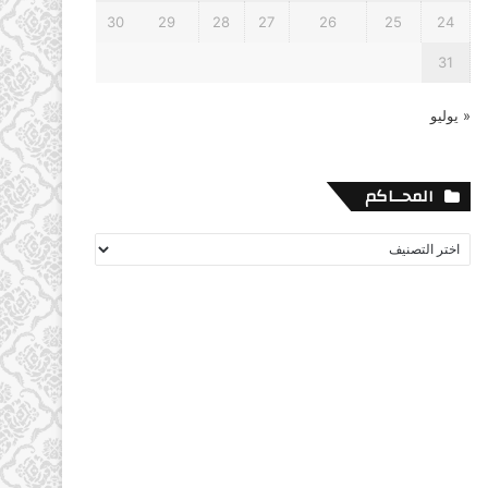
30
29
28
27
26
25
24
31
« يوليو
المحــاكم
المحــاكم