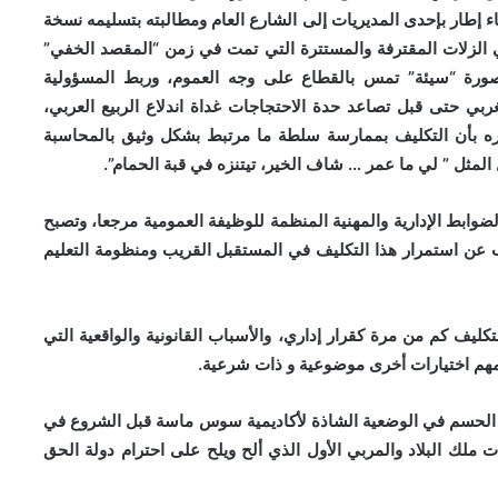
 على ميزانية تقارب 62 مليارا، استدعاء إطار بإحدى المديريات إلى الشارع العام ومطالبته بتسليمه نسخة
الزلات المقترفة والمستترة التي تمت في زمن “المقصد الخفي”
صورة “سيئة” تمس بالقطاع على وجه العموم، وربط المسؤولية
بي حتى قبل تصاعد حدة الاحتجاجات غداة اندلاع الربيع العربي،
اره بأن التكليف بممارسة سلطة ما مرتبط بشكل وثيق بالمحاسبة
ل المثل ” لي ما عمر … شاف الخير، تيتنزه في قبة الحمام”.
لضوابط الإدارية والمهنية المنظمة للوظيفة العمومية مرجعا، وتصبح
رتب عن استمرار هذا التكليف في المستقبل القريب ومنظومة التعليم
كليف كم من مرة كقرار إداري، والأسباب القانونية والواقعية التي
امهم اختيارات أخرى موضوعية و ذات شرعية.
 هو الحسم في الوضعية الشاذة لأكاديمية سوس ماسة قبل الشروع في
ت ملك البلاد والمربي الأول الذي ألح ويلح على احترام دولة الحق