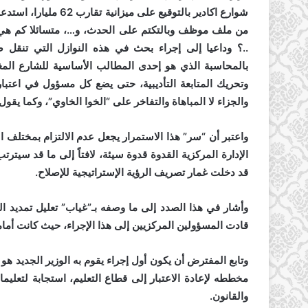
شوارع اكادير بالتوقيع
من ملف موظف وبالتكتم على الحدث، و…، متسائلا كم هي 
..؟
وداعيا إلى إجراء بحث في هذه النوازل التي تنقل 
بالمحاسبة الذي هو إحدى المطالب الأساسية للشارع المغر
وتحريك المتابعة التأديبية، حتى يضع كل مسؤول في اعتب
والجزاء لا المباهاة والتفاخر على “الخوا الخاوي”، وكما يقو
واعتبر أن “سر” هذا الاستمرار يجعل عدم الالتزام بمختلف ا
الإدارة المركزية القدوة قدوة سيئة، لافتاً إلى ما قد سيت
قد دخلت غمار تصريف الرؤية الإستراتيجية للإصلاح.
وأشار في هذا الصدد إلى ما وصفه بـ”غياب” تعليل تمديد الت
قادت المسؤولين المركزيين إلى هذا الإجراء، حيث كانت أم
وتابع المفترض أن يكون أول إجراء يقوم به الوزير الجديد
مخططه لإعادة الاعتبار إلى قطاع التعليم، استجابة لتعليما
والقانون.