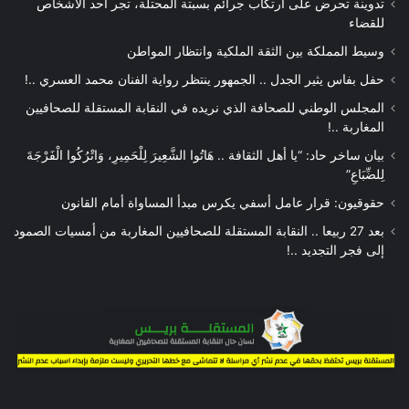
تدوينة تحرض على ارتكاب جرائم بسبتة المحتلة، تجر أحد الاشخاص
للقضاء
وسيط المملكة بين الثقة الملكية وانتظار المواطن
حفل بفاس يثير الجدل .. الجمهور ينتظر رواية الفنان محمد العسري ..!
المجلس الوطني للصحافة الذي نريده في النقابة المستقلة للصحافيين
المغاربة ..!
بيان ساخر حاد: “يا أهل الثقافة .. هَاتُوا الشَّعِيرَ لِلْحَمِيرِ، وَاتْرُكُوا الْفَرْجَةَ
لِلضِّبَاعِ”
حقوقيون: قرار عامل أسفي يكرس مبدأ المساواة أمام القانون
بعد 27 ربيعا .. النقابة المستقلة للصحافيين المغاربة من أمسيات الصمود
إلى فجر التجديد ..!