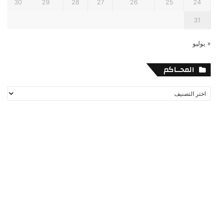
30
29
28
27
26
25
24
31
« يوليو
المحــاكم
المحــاكم