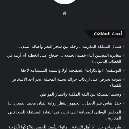
موقع
الويب
أحدث المقالات
شمال المملكة المغربية .. رحلة بين سحر البحر وأصالة المدن ..!
مغادرة المصلين أثناء خطبة الجمعة .. احتجاج على الخطبة أم أزمة في
الخطاب الديني ..؟
اليوسفية/ “الهانكارات” الصفيحية أولا والتنمية المستدامة لاحقا
تدوينة تحرض على ارتكاب جرائم بسبتة المحتلة، تجر أحد الاشخاص
للقضاء
وسيط المملكة بين الثقة الملكية وانتظار المواطن
حفل بفاس يثير الجدل .. الجمهور ينتظر رواية الفنان محمد العسري ..!
المجلس الوطني للصحافة الذي نريده في النقابة المستقلة للصحافيين
المغاربة ..!
بيان ساخر حاد: “يا أهل الثقافة .. هَاتُوا الشَّعِيرَ لِلْحَمِيرِ، وَاتْرُكُوا الْفَرْجَةَ