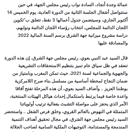
عمالة وجدة أنجاد، السادة نواب رئيس مجلس الجهة، في حين
ستتواصل أشغال الجلسة الثانية من الدورة العادية، يوم الخميس 14
أكتوبر الجاري، وسيتضمن جدول أعمالها 3 نقط، تتعلق ب”تكوين
اللجان الدائمة للمجلس، انتخاب رؤساء اللجان الدائمة ونوابهم،
دراسة مشروع ميزانية جهة الشرق برسم السنة المالية 2022
والمصادقة عليها
قال السيد عبد النبي بعوي، رئيس مجلس جهة الشرق، إن هذه الدورة
تنعقد في ظل سياق عام تميز بتنظيم الاستحقاقات التشريعية
والجهوية والجماعية لسنة 2021، حيث تمكن المغرب وبامتياز من
ضمان النجاح لمحطة أساسية من مسلسل بناء صرح اللامركزية
بوطننا العزيز .. وأضاف السيد بعوي، أن هذه المرحلة تفتح آفاقا
واعدة خاصة فيما يرتبط باستكمال إحداث هياكل الهيئات المنتخبة،
الأمر الذي يحفز على مواصلة التشبث بفعالية ترتيب أولوياتنا
المتمثلة في النهوض بالعالم القروي، وخلق فرص الشغل .. واستحضر
السيد رئيس مجلس جهة الشرق، في مجال تحقيق أهداف التنمية
المندمجة والمستدامة، التوجيهات الملكية السامية لصاحب الجلالة