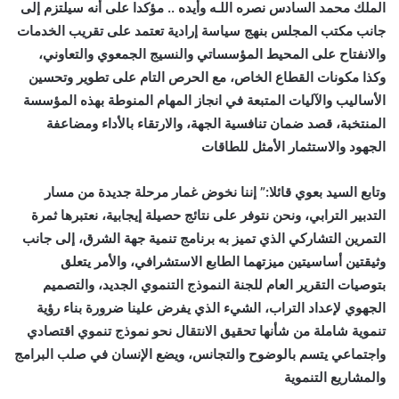
الملك محمد السادس نصره اللـه وأيده .. مؤكدا على أنه سيلتزم إلى
جانب مكتب المجلس بنهج سياسة إرادية تعتمد على تقريب الخدمات
والانفتاح على المحيط المؤسساتي والنسيج الجمعوي والتعاوني،
وكذا مكونات القطاع الخاص، مع الحرص التام على تطوير وتحسين
الأساليب والآليات المتبعة في انجاز المهام المنوطة بهذه المؤسسة
المنتخبة، قصد ضمان تنافسية الجهة، والارتقاء بالأداء ومضاعفة
الجهود والاستثمار الأمثل للطاقات
وتابع السيد بعوي قائلا:” إننا نخوض غمار مرحلة جديدة من مسار
التدبير الترابي، ونحن نتوفر على نتائج حصيلة إيجابية، نعتبرها ثمرة
التمرين التشاركي الذي تميز به برنامج تنمية جهة الشرق، إلى جانب
وثيقتين أساسيتين ميزتهما الطابع الاستشرافي، والأمر يتعلق
بتوصيات التقرير العام للجنة النموذج التنموي الجديد، والتصميم
الجهوي لإعداد التراب، الشيء الذي يفرض علينا ضرورة بناء رؤية
تنموية شاملة من شأنها تحقيق الانتقال نحو نموذج تنموي اقتصادي
واجتماعي يتسم بالوضوح والتجانس، ويضع الإنسان في صلب البرامج
والمشاريع التنموية